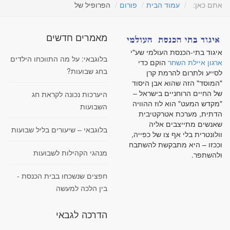
אתם כאן:
עמוד הבית
פורום
הפרופיל של
מאמרים חדשים
איגוד בתי-הכנסת העולמי שע"י
בלוגבאי: על מה התווכחו הילדים
ארגון איילת השחר
הוקם כדי
בחג שבועות?
לסייע ולתרום להרמת קרן
"המוסד" הזה שהוא אבן היסוד
של החיים הרוחניים בישראל –
היערכות נכונה לקראת חג
"מקדש המעט" הוא לוז ההוויה
השבועות
הדתית, מערכת אטרקטיבית
שאנשים מתייצבים אליה
בלוגבאי – שיעורים בליל שבועות
וולונטרית בלי אף צו של כפייה,
וככזו – היא מתבקשת להשתבח
מנהגי הקהילות לשבועות
ולהשתפר.
חפצים שנשכחו בבית הכנסת -
בין הלכה למעשה
הדרכה לגבאי