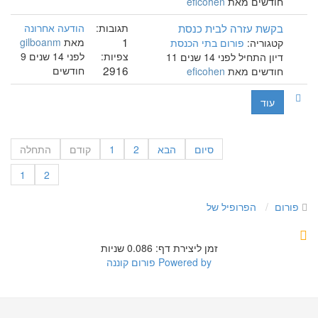
חודשים מאת
eficohen
בקשת עזרה לבית כנסת
תגובות:
הודעה אחרונה
1
מאת
gilboanm
קטגוריה:
פורום בתי הכנסת
צפיות:
לפני 14 שנים 9
דיון התחיל לפני 14 שנים 11
2916
חודשים
חודשים מאת
eficohen
עוד
סיום
הבא
2
1
קודם
התחלה
1
2
פורום
הפרופיל של
זמן ליצירת דף: 0.086 שניות
Powered by
פורום קוננה