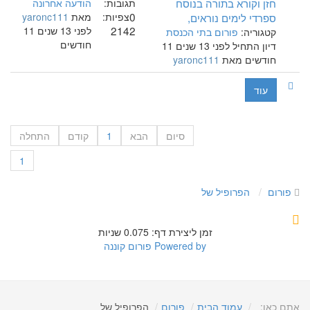
חזן וקורא בתורה בנוסח
תגובות:
הודעה אחרונה
0
ספרדי לימים נוראים,
צפיות:
מאת
yaronc111
2142
לפני 13 שנים 11
קטגוריה:
פורום בתי הכנסת
חודשים
דיון התחיל לפני 13 שנים 11
חודשים מאת
yaronc111
עוד
סיום
הבא
1
קודם
התחלה
1
פורום
הפרופיל של
זמן ליצירת דף: 0.075 שניות
Powered by
פורום קוננה
אתם כאן:
עמוד הבית
פורום
הפרופיל של