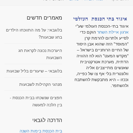
מאמרים חדשים
איגוד בתי-הכנסת העולמי שע"י
בלוגבאי: על מה התווכחו הילדים
ארגון איילת השחר
הוקם כדי
בחג שבועות?
לסייע ולתרום להרמת קרן
"המוסד" הזה שהוא אבן היסוד
של החיים הרוחניים בישראל –
היערכות נכונה לקראת חג
"מקדש המעט" הוא לוז ההוויה
השבועות
הדתית, מערכת אטרקטיבית
שאנשים מתייצבים אליה
בלוגבאי – שיעורים בליל שבועות
וולונטרית בלי אף צו של כפייה,
וככזו – היא מתבקשת להשתבח
מנהגי הקהילות לשבועות
ולהשתפר.
חפצים שנשכחו בבית הכנסת -
בין הלכה למעשה
הדרכה לגבאי
בית הכנסת בימות השנה