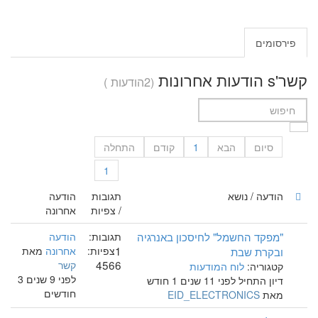
פירסומים
קשר's הודעות אחרונות
(2הודעות )
סיום
הבא
1
קודם
התחלה
1
הודעה / נושא
תגובות
הודעה
/ צפיות
אחרונה
"מפקד החשמל" לחיסכון באנרגיה
תגובות:
הודעה
1
ובקרת שבת
צפיות:
אחרונה
מאת
4566
קשר
קטגוריה:
לוח המודעות
לפני 9 שנים 3
דיון התחיל לפני 11 שנים 1 חודש
חודשים
מאת
EID_ELECTRONICS