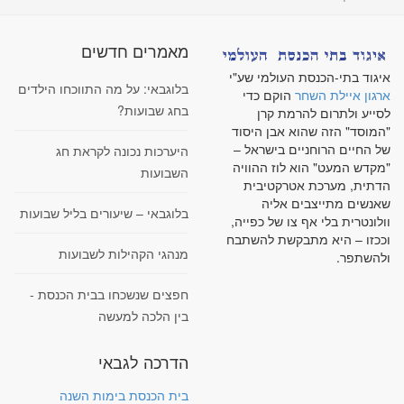
מאמרים חדשים
איגוד בתי-הכנסת העולמי שע"י
בלוגבאי: על מה התווכחו הילדים
ארגון איילת השחר
הוקם כדי
בחג שבועות?
לסייע ולתרום להרמת קרן
"המוסד" הזה שהוא אבן היסוד
של החיים הרוחניים בישראל –
היערכות נכונה לקראת חג
"מקדש המעט" הוא לוז ההוויה
השבועות
הדתית, מערכת אטרקטיבית
שאנשים מתייצבים אליה
בלוגבאי – שיעורים בליל שבועות
וולונטרית בלי אף צו של כפייה,
וככזו – היא מתבקשת להשתבח
מנהגי הקהילות לשבועות
ולהשתפר.
חפצים שנשכחו בבית הכנסת -
בין הלכה למעשה
הדרכה לגבאי
בית הכנסת בימות השנה