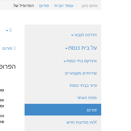
אתם כאן:
עמוד הבית
פורום
הפרופיל של
הדרכה לגבאי
על בית כנסת
פורום
אינדקס בתי כנסת
הפרופיל של COM
שירותים מקצועיים
סיור בבתי כנסת
סו
מפת האתר
אזו
זמן
פורום
הו
פרו
!לוח מודעות חדש