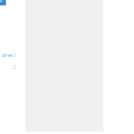
עו
פורום