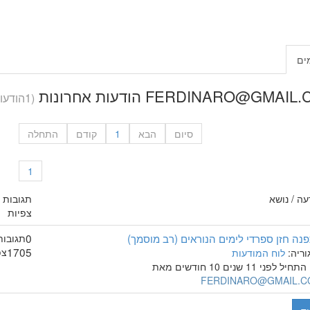
ים
FERDINARO@GMAI הודעות אחרונות
(1הודעות )
סיום
הבא
1
קודם
התחלה
1
עה / נושא
תגובות /
צפיות
נה חזן ספרדי לימים הנוראים (רב מוסמך)
0
תגובות
1705
צפ
וריה:
לוח המודעות
יל לפני 11 שנים 10 חודשים מאת
FERDINARO@GMAIL.