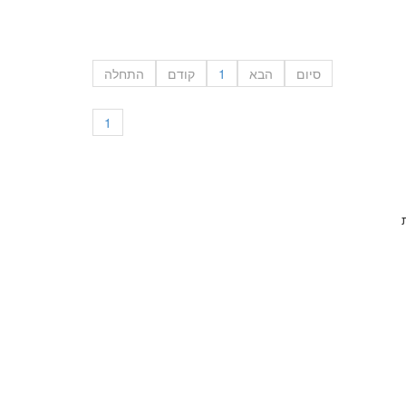
סיום
הבא
1
קודם
התחלה
1