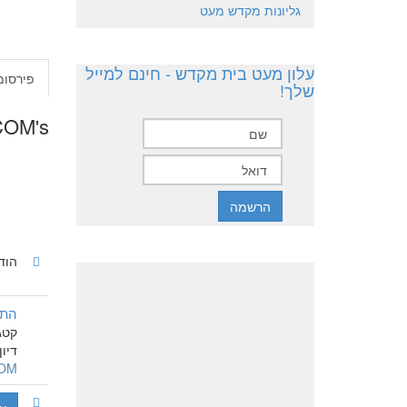
גליונות מקדש מעט
עלון מעט בית מקדש - חינם למייל
פירסומ
שלך!
L.COM's
הוד
התפ
קטג
דיון התח
COM