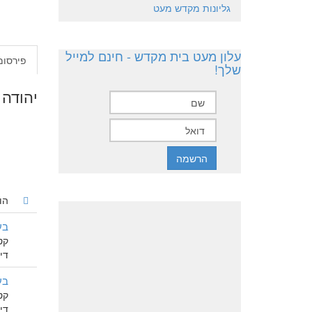
גליונות מקדש מעט
עלון מעט בית מקדש - חינם למייל
פירסומ
שלך!
יהודה לוזי's הוד
הו
בע
קט
דיון 
בע
קט
דיון 