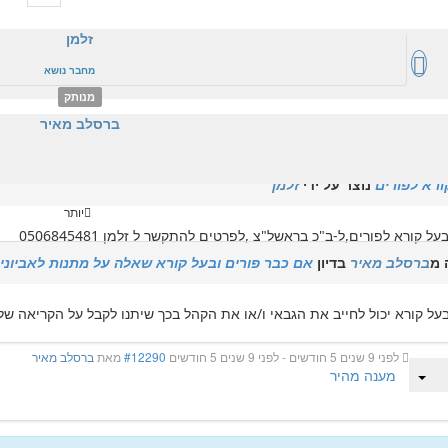
זלמן
מחבר נושא
מנותק
ברסלב מאיר
יותר
#12246
מאת
זלמן
ורא לפורים
נוצר על ידי
זלמן
יותר
על קורא לפורים,ל-ב"כ בראשל"צ ,לפרטים להתקשר ל זלמן 0506845481
 מ
ברסלב מאיר
בדיון
אם כבר פורים ובעל קורא שאלה על מתנות לאביונים
ל קורא יכול לחייב את הגבאי ו/או את הקהל בכך שיתנו לקבל על הקריאה של
לפני 9 שנים 5 חודשים
-
לפני 9 שנים 5 חודשים
#12290
מאת
ברסלב מאיר
מענה מהיר