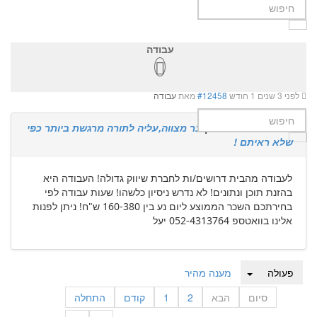
עבודה
לפני 3 שנים 1 חודש
#12458
מאת
עבודה
תגובה מ
עבודה
בדיון
בר מצווה,עליה לתורה מרגשת ביותר כפי
שלא ראיתם !
לעבודה מהבית דרושים/ות לחברת שיווק גדולה! העבודה היא
בהזנת תוכן ונתונים! לא נדרש ניסיון כלשהו! שעות עבודה לפי
בחירתכם השכר הממוצע ליום נע בין 160-380 ש"ח! ניתן לפנות
אלינו בוואטספ 052-4313764 יעל
פעולה
מענה מהיר
סיום
הבא
2
1
קודם
התחלה