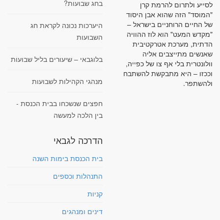
בחג שבועות?
לסייע ולתרום להרמת קרן
"המוסד" הזה שהוא אבן היסוד
של החיים הרוחניים בישראל –
היערכות נכונה לקראת חג
"מקדש המעט" הוא לוז ההוויה
השבועות
הדתית, מערכת אטרקטיבית
שאנשים מתייצבים אליה
בלוגבאי – שיעורים בליל שבועות
וולונטרית בלי אף צו של כפייה,
וככזו – היא מתבקשת להשתבח
מנהגי הקהילות לשבועות
ולהשתפר.
חפצים שנשכחו בבית הכנסת -
בין הלכה למעשה
הדרכה לגבאי
בית הכנסת בימות השנה
התנהלות וכספים
קניות
דינים ומנהגים