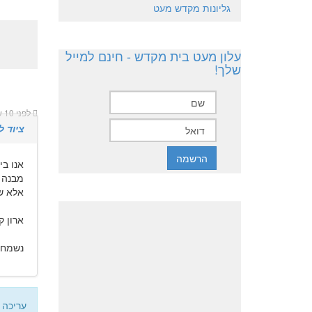
גליונות מקדש מעט
עלון מעט בית מקדש - חינם למייל
שלך!
לפני 10 שנים 9 חודשים
ציוד 
אנו ב
מבנה כב
אלא ש
ארון ק
נשמח אם תצר
עריכה אחרונה: