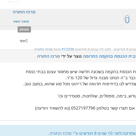
מרכז התורה
מחבר נושא
מנותק
יותר
-
לפני 10 שנים 9 חודשים
#12236
מאת
מרכז התורה
לבית הכנסת בהקמה כתרומה
נוצר על ידי
מרכז התורה
ית הכנסת בהקמה בשכונה חדשה שיש מחסור עצום בבתי כנסת
ר ב"ה הנחנו מבנה גדול של 120 מ"ר.
נדרש לנו בדחיפות תרומה של ריהוט מכל סוג שהוא, במצב טוב.
ודש, בימה, ספסלים, שולחנות, סטנדרים וכו'
ו קשר בטלפון 0527197796 (נא להשאיר הודעה)
לפני 10 שנים 9 חודשים ע"י
מרכז התורה
.