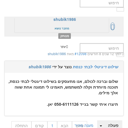
shubik1986
מחבר נושא
מנותק
יותר
לפני 12 שנים 8 חודשים
#12098
מאת
shubik1986
שילוט דיגיטלי לבתי כנסת
נוצר על ידי
shubik1986
שלום וברכה לכולם, אנו מתעסקים בשילוט דיגטלי לבתי כנסת,
תוכנה מיוחדת וקלה למשתמש, תאמינו לי תמונה אחת שווה
אלך מילים.
תיצרו איתי קשר בנייד 050-6111126 יאן.
פעולה
מענה מהיר
סיום
הבא
1
קודם
התחלה