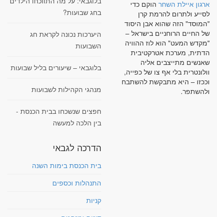
בלוגבאי: על מה התווכחו הילדים
ארגון איילת השחר
הוקם כדי
בחג שבועות?
לסייע ולתרום להרמת קרן
"המוסד" הזה שהוא אבן היסוד
של החיים הרוחניים בישראל –
היערכות נכונה לקראת חג
"מקדש המעט" הוא לוז ההוויה
השבועות
הדתית, מערכת אטרקטיבית
שאנשים מתייצבים אליה
בלוגבאי – שיעורים בליל שבועות
וולונטרית בלי אף צו של כפייה,
וככזו – היא מתבקשת להשתבח
מנהגי הקהילות לשבועות
ולהשתפר.
חפצים שנשכחו בבית הכנסת -
בין הלכה למעשה
הדרכה לגבאי
בית הכנסת בימות השנה
התנהלות וכספים
קניות