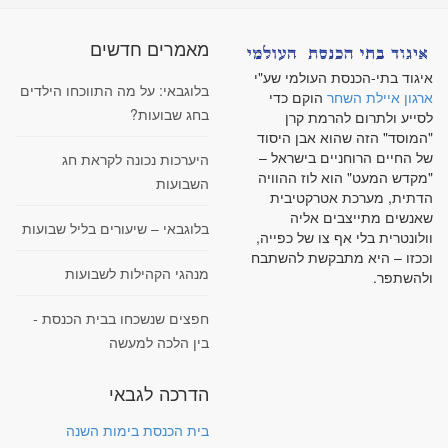
מאמרים חדשים
איגוד בתי-הכנסת העולמי שע"י
בלוגבאי: על מה התווכחו הילדים
ארגון איילת השחר
הוקם כדי
בחג שבועות?
לסייע ולתרום להרמת קרן
"המוסד" הזה שהוא אבן היסוד
של החיים הרוחניים בישראל –
היערכות נכונה לקראת חג
"מקדש המעט" הוא לוז ההוויה
השבועות
הדתית, מערכת אטרקטיבית
שאנשים מתייצבים אליה
בלוגבאי – שיעורים בליל שבועות
וולונטרית בלי אף צו של כפייה,
וככזו – היא מתבקשת להשתבח
מנהגי הקהילות לשבועות
ולהשתפר.
חפצים שנשכחו בבית הכנסת -
בין הלכה למעשה
הדרכה לגבאי
בית הכנסת בימות השנה