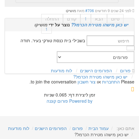
לפני 24 שנים 9 חודשים
#706
מאת
מושיקו
סיום
הבא
1
קודם
התחלה
יש כאן מישהו מטירת הכרמל?
נוצר על ידי
מושיקו
1
אני צריך מישהו שיבדוק בשבילי בית כנסת טורקי בעיר. תודה
פורום
הפורומים הישנים
לוח מודעות
יש כאן מישהו מטירת הכרמל?
Please
התחברות
או
צור חשבון
to join the conversation.
זמן ליצירת דף: 0.065 שניות
Powered by
פורום קוננה
אתם כאן:
עמוד הבית
פורום
הפורומים הישנים
לוח מודעות
יש כאן מישהו מטירת הכרמל?