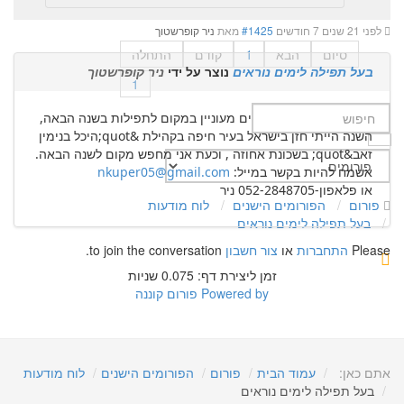
לפני 21 שנים 7 חודשים
#1425
מאת
ניר קופרשטוך
סיום
הבא
1
קודם
התחלה
בעל תפילה לימים נוראים
נוצר על ידי
ניר קופרשטוך
1
בעל תפילה לימים נוראים מעוניין במקום לתפילות בשנה הבאה,
השנה הייתי חזן בישראל בעיר חיפה בקהילת &quot;היכל בנימין
זאב&quot; בשכונת אחוזה , וכעת אני מחפש מקום לשנה הבאה.
אשמח להיות בקשר במייל:
nkuper05@gmail.com
או פלאפון-052-2848705 ניר
פורום
הפורומים הישנים
לוח מודעות
בעל תפילה לימים נוראים
Please
התחברות
או
צור חשבון
to join the conversation.
זמן ליצירת דף: 0.075 שניות
Powered by
פורום קוננה
אתם כאן:
עמוד הבית
פורום
הפורומים הישנים
לוח מודעות
בעל תפילה לימים נוראים