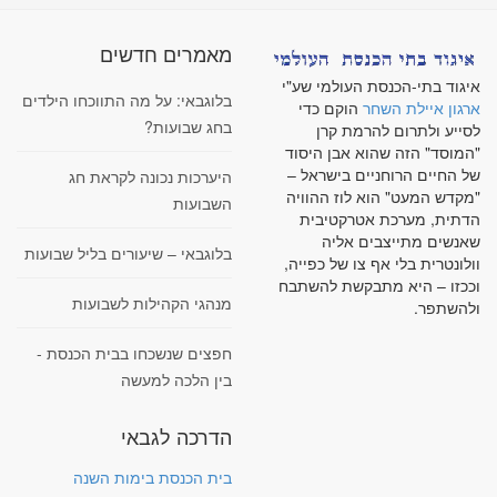
מאמרים חדשים
איגוד בתי-הכנסת העולמי שע"י
בלוגבאי: על מה התווכחו הילדים
ארגון איילת השחר
הוקם כדי
בחג שבועות?
לסייע ולתרום להרמת קרן
"המוסד" הזה שהוא אבן היסוד
של החיים הרוחניים בישראל –
היערכות נכונה לקראת חג
"מקדש המעט" הוא לוז ההוויה
השבועות
הדתית, מערכת אטרקטיבית
שאנשים מתייצבים אליה
בלוגבאי – שיעורים בליל שבועות
וולונטרית בלי אף צו של כפייה,
וככזו – היא מתבקשת להשתבח
מנהגי הקהילות לשבועות
ולהשתפר.
חפצים שנשכחו בבית הכנסת -
בין הלכה למעשה
הדרכה לגבאי
בית הכנסת בימות השנה