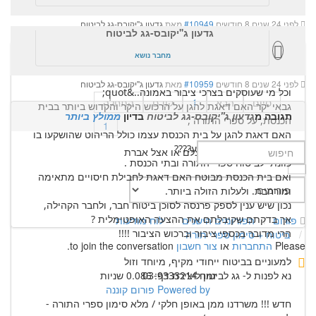
לפני 24 שנים 8 חודשים
#10949
מאת
גדעון ג''יקובס-גג לביטוח
גדעון ג''יקובס-גג לביטוח
ביטוח + סימון ספרי תורה
נוצר על ידי
גדעון ג''יקובס-גג לביטוח
מחבר נושא
לפני 24 שנים 8 חודשים
#10959
מאת
גדעון ג''יקובס-גג לביטוח
וכל מי שעוסקים בצרכי ציבור באמונה..&quot;
סיום
הבא
1
קודם
התחלה
גבאי יקר האם דאגת להגן על הרכוש היקר והקדוש ביותר בבית
תגובה מ
גדעון ג''יקובס-גג לביטוח
בדיון
ממולץ ביותר
הכנסת, על ספרי התורה ,
1
האם דאגת להגן על בית הכנסת עצמו כולל הריהוט שהושקעו בו
דמים רבים תרתי משמע????
אל תוותרו על ביטוח אצלם או אצל אברת
כוונתי לביטוח ספרי התורה ובתי הכנסת .
ואם בית הכנסת מבוטח האם דאגת לחבילת חיסויים מתאימה
ומורחבת. ולעלות הזולה ביותר.
נכון שיש ענין לספק פרנסה לסוכן ביטוח חבר, ולחבר הקהילה,
אך בדקתם שקיבלתם את ההצעה האופטימלית ?
פורום
הפורומים הישנים
לוח מודעות
הרי מדובר בכספי ציבור וברכוש הציבור !!!!
ביטוח + סימון ספרי תורה
Please
התחברות
או
צור חשבון
to join the conversation.
למעוניים בביטוח ייחודי מקיף, מיוחד וזול
זמן ליצירת דף: 0.086 שניות
נא לפנות ל- גג לביטוח 03-9333214
Powered by
פורום קוננה
חדש !!! משרדנו ממן באופן חלקי / מלא סימון ספרי התורה -