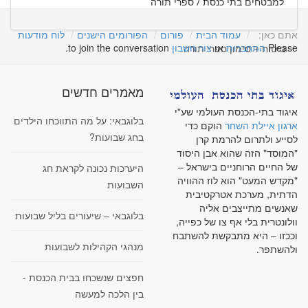
למבטחים בתי כנסת / ספרי תורה
אתם כאן:
עמוד הבית
פורום
הפורומים הישנים
לוח מודעות
Please
התחברות
או
צור חשבון
to join the conversation.
ביטוח + סימון ספרי תורה
מאמרים חדשים
איגוד בתי-הכנסת העולמי שע"י
בלוגבאי: על מה התווכחו הילדים
ארגון איילת השחר
הוקם כדי
בחג שבועות?
לסייע ולתרום להרמת קרן
"המוסד" הזה שהוא אבן היסוד
של החיים הרוחניים בישראל –
היערכות נכונה לקראת חג
"מקדש המעט" הוא לוז ההוויה
השבועות
הדתית, מערכת אטרקטיבית
שאנשים מתייצבים אליה
בלוגבאי – שיעורים בליל שבועות
וולונטרית בלי אף צו של כפייה,
וככזו – היא מתבקשת להשתבח
מנהגי הקהילות לשבועות
ולהשתפר.
חפצים שנשכחו בבית הכנסת -
בין הלכה למעשה