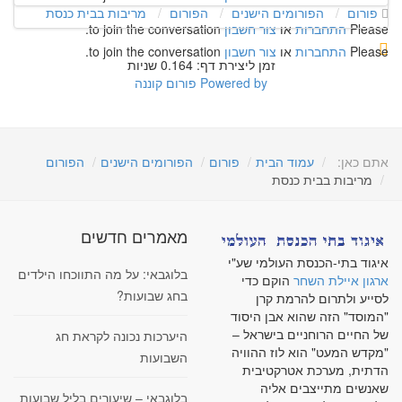
פורום
הפורומים הישנים
הפורום
מריבות בבית כנסת
Please
התחברות
או
צור חשבון
to join the conversation.
Please
התחברות
או
צור חשבון
to join the conversation.
זמן ליצירת דף: 0.164 שניות
Powered by
פורום קוננה
אתם כאן:
עמוד הבית
פורום
הפורומים הישנים
הפורום
מריבות בבית כנסת
מאמרים חדשים
איגוד בתי-הכנסת העולמי שע"י
בלוגבאי: על מה התווכחו הילדים
ארגון איילת השחר
הוקם כדי
בחג שבועות?
לסייע ולתרום להרמת קרן
"המוסד" הזה שהוא אבן היסוד
של החיים הרוחניים בישראל –
היערכות נכונה לקראת חג
"מקדש המעט" הוא לוז ההוויה
השבועות
הדתית, מערכת אטרקטיבית
שאנשים מתייצבים אליה
בלוגבאי – שיעורים בליל שבועות