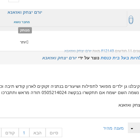
יורם יצחק ואזאנא
מחבר נושא
מנותק
יותר
#12149
מאת
יורם יצחק ואזאנא
להיות בעל בית כנסת
נוצר על ידי
יורם יצחק ואזאנא
יבלנו גן ילדים מפואר לתפילות ושיעורים בנתניה זקוקים לארון קודש תיבה 
השם ישמח אם תתקשרו בבקשה 0505214024 תודה מראש ותתברכו בכל הברכות הכתובות בתורה .
צחק ואזאנא
מענה מהיר
סיום
הבא
1
קודם