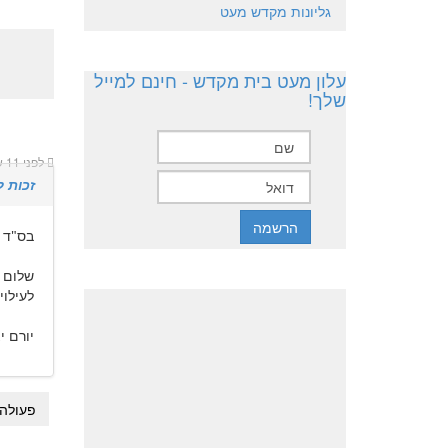
גליונות מקדש מעט
עלון מעט בית מקדש - חינם למייל
שלך!
לפני 11 שנים 11 חודשים
זכות 
בס"ד
שלום ק
לעילוי נשמה 
יורם י
פעולה