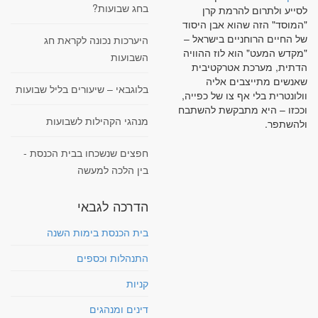
בחג שבועות?
לסייע ולתרום להרמת קרן
"המוסד" הזה שהוא אבן היסוד
של החיים הרוחניים בישראל –
היערכות נכונה לקראת חג
"מקדש המעט" הוא לוז ההוויה
השבועות
הדתית, מערכת אטרקטיבית
שאנשים מתייצבים אליה
בלוגבאי – שיעורים בליל שבועות
וולונטרית בלי אף צו של כפייה,
וככזו – היא מתבקשת להשתבח
מנהגי הקהילות לשבועות
ולהשתפר.
חפצים שנשכחו בבית הכנסת -
בין הלכה למעשה
הדרכה לגבאי
בית הכנסת בימות השנה
התנהלות וכספים
קניות
דינים ומנהגים