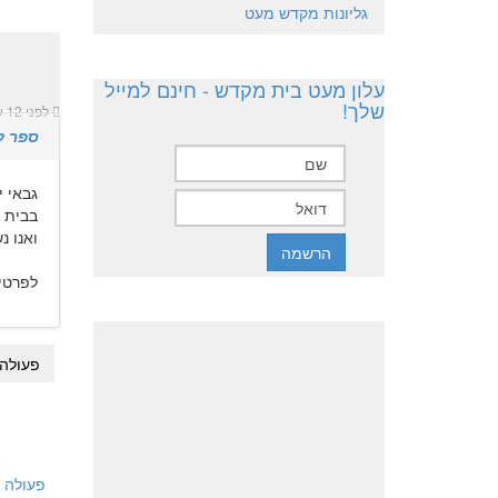
גליונות מקדש מעט
עלון מעט בית מקדש - חינם למייל
שלך!
לפני 12 שנים 11 חודשים
ספר ק
גבאי י
בבית 
ואנו נ
לפרטים- -3518
פעולה
פעולה