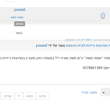
yossid
מחבר נושא
מנותק
יותר
#11981
מאת
yossid
 מחיצות ניידות לבית הכנסת
נוצר על ידי
yossid
נסת "ישמח משה" ע"ש משה שעיה ז"ל במצפה רמון מעוניין במחיצות ניידות 
057886138
מענה מהיר
סיום
הבא
1
קודם