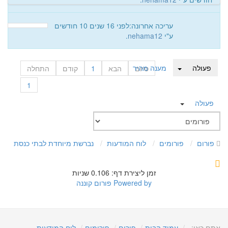
עריכה אחרונה:לפני 16 שנים 10 חודשים
פעולה
מענה מהיר
ע"י
nehama12
.
פעולה
מענה מהיר
סיום
הבא
1
קודם
התחלה
1
פעולה
פורום
פורומים
לוח המודעות
נברשת מיוחדת לבתי כנסת
זמן ליצירת דף: 0.106 שניות
Powered by
פורום קוננה
אתם כאן:
עמוד הבית
פורום
פורומים
לוח המודעות