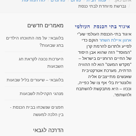
נברשת מיוחדת לבתי כנסת
מאמרים חדשים
איגוד בתי-הכנסת העולמי שע"י
בלוגבאי: על מה התווכחו הילדים
ארגון איילת השחר
הוקם כדי
בחג שבועות?
לסייע ולתרום להרמת קרן
"המוסד" הזה שהוא אבן היסוד
של החיים הרוחניים בישראל –
היערכות נכונה לקראת חג
"מקדש המעט" הוא לוז ההוויה
השבועות
הדתית, מערכת אטרקטיבית
שאנשים מתייצבים אליה
בלוגבאי – שיעורים בליל שבועות
וולונטרית בלי אף צו של כפייה,
וככזו – היא מתבקשת להשתבח
מנהגי הקהילות לשבועות
ולהשתפר.
חפצים שנשכחו בבית הכנסת -
בין הלכה למעשה
הדרכה לגבאי