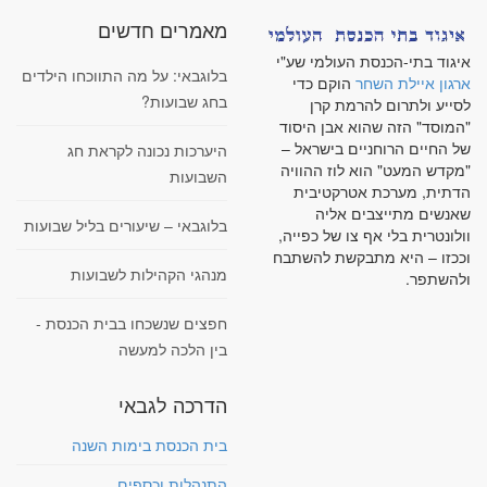
מאמרים חדשים
איגוד בתי-הכנסת העולמי שע"י
בלוגבאי: על מה התווכחו הילדים
ארגון איילת השחר
הוקם כדי
בחג שבועות?
לסייע ולתרום להרמת קרן
"המוסד" הזה שהוא אבן היסוד
של החיים הרוחניים בישראל –
היערכות נכונה לקראת חג
"מקדש המעט" הוא לוז ההוויה
השבועות
הדתית, מערכת אטרקטיבית
שאנשים מתייצבים אליה
בלוגבאי – שיעורים בליל שבועות
וולונטרית בלי אף צו של כפייה,
וככזו – היא מתבקשת להשתבח
מנהגי הקהילות לשבועות
ולהשתפר.
חפצים שנשכחו בבית הכנסת -
בין הלכה למעשה
הדרכה לגבאי
בית הכנסת בימות השנה
התנהלות וכספים