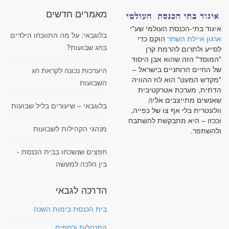
מאמרים חדשים
איגוד בתי-הכנסת העולמי שע"י
בלוגבאי: על מה התווכחו הילדים
ארגון איילת השחר
הוקם כדי
בחג שבועות?
לסייע ולתרום להרמת קרן
"המוסד" הזה שהוא אבן היסוד
של החיים הרוחניים בישראל –
היערכות נכונה לקראת חג
"מקדש המעט" הוא לוז ההוויה
השבועות
הדתית, מערכת אטרקטיבית
שאנשים מתייצבים אליה
בלוגבאי – שיעורים בליל שבועות
וולונטרית בלי אף צו של כפייה,
וככזו – היא מתבקשת להשתבח
מנהגי הקהילות לשבועות
ולהשתפר.
חפצים שנשכחו בבית הכנסת -
בין הלכה למעשה
הדרכה לגבאי
בית הכנסת בימות השנה
התנהלות וכספים