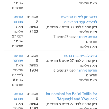
שנים 7
מאת
אליעזר
חודשים
דרוש חזן לימים הנוראים
תגובות:
הודעה
2
לבי&quot;כ בהרצליה
אחרונה
צפיות:
מאת
דיון התחיל לפני 33 שנים 7 חודשים,
3132
אליעזר
מאת
אליעזר
לפני 27
הודעה אחרונה
לפני 27 שנים 7
שנים 7
חודשים
חודשים
מאת
אליעזר
סיוע לבניית בית כנסת
תגובות:
הודעה
0
אחרונה
דיון התחיל לפני 27 שנים 8 חודשים,
צפיות:
מאת
מאת
אליעזר
1934
אליעזר
הודעה אחרונה
לפני 27 שנים 8
לפני 27
חודשים
שנים 8
מאת
אליעזר
חודשים
for nominal fee Ba''al Tefilla for
תגובות:
הודעה
0
R&quot;H and Y&quot;K
אחרונה
צפיות:
מאת
דיון התחיל לפני 27 שנים 8 חודשים,
1493
אליעזר
מאת
אליעזר