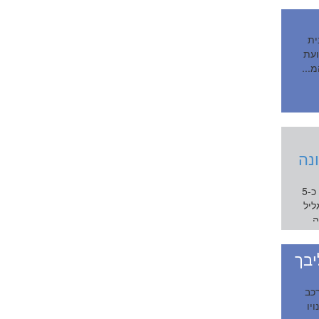
ים בלי בית
ועת
...
נה
שדה נחמיה, הוא קיבוץ באצבע הגליל בצפון עמק החולה כ-5
ליל
יבך
רכב
יו