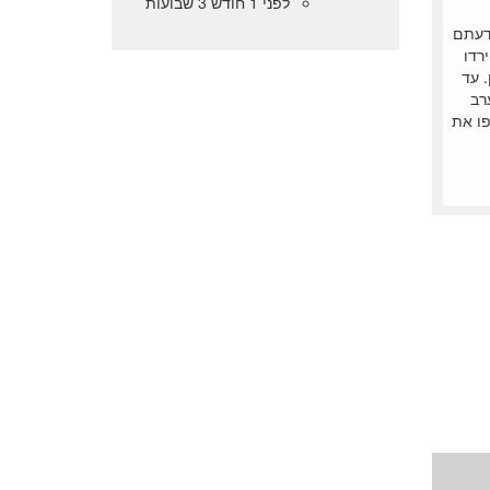
לפני 1 חודש 3 שבועות
ידעתם
רדו
 עד
רב
פו את