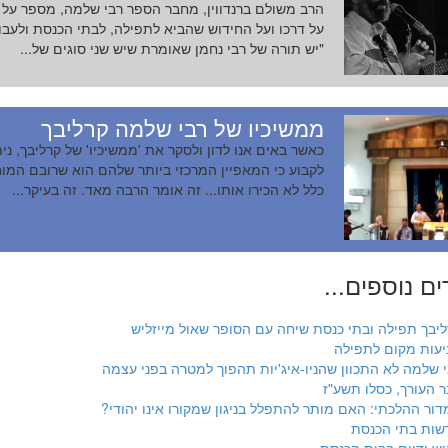
הרב משולם ברנדווין, מחבר הספר רבי שלמה, מספר על
על דרכו ועל החידוש שהביא לתפילה, לבתי הכנסת ולעבו
"יש תורה של רבי נחמן שאומרת שיש שני סוגים של...
ממשיכיו של רבי שלמה קרליבך
כאשר באים אנו לדון ולסקר את 'ממשיכיו' של קרליבך, נית
לקבוע כי המאפיין המרכזי ביותר שלהם הוא שרובם המו
כלל לא הכירו אותו... זה אומר הרבה מאד. זה בעיקר...
ם נוספים...
ליבך תפילה ובתי כנסת שיחה עם הסופר שאול מייזליש
יעות מקום לתפילה
 שלמה לא התכוון שהניו-איג'יות תהפוך למטרה בפני עצמה
 העורך, כסלו תשע"ז
ור ההלכתי: האם מותר להתפלל בניגון שמקורו אינו יהודי?
שות בתי הכנסת