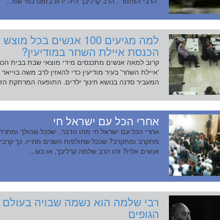
"הרבי המזמר". הרב קרליבך היה ידוע בזמנו כמי שמ...
למה מגיעים 100 אנשים בכל מו
הכנסת איילת השחר במודיעין?
קרוב למאה אנשים מתכנסים מידי מוצאי שבת בבית הכ
'איילת השחר' בעיר מודיעין כדי להאזין לרב משה בוייאר
המעביר סדנה בנושא חינוך ילדים. התופעה המרתקת הזו 
אחרי הכל עם ישראל חי
אחרי הכל עם ישראל חי מהו הדבר, שככל שהולך ומתרח
מתקרב ומתקרב? שככל שחולפות השנים מחייו, כך קרבי
אנשים אליו? זהו הרב שלמה קרליבך, או בש...
רבי שלמה הוא נשמה שבויה בעולם
הגופים