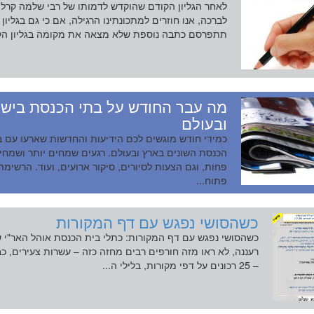
לאחר הגליון הקודם שהוקדש לדמותו של רבי שלמה קרליב
לברכה, אנו חוזרים למתכונתינו הרגילה, אם כי גם בגליון 
תתפרסם כתבה נוספת שלא מצאה את מקומה בגליון הק.
מה עבר החודש על בתי הכנסת ביש
ובעולם
כמידי חודש מוגשים לכם הידיעות והחדשות שארעו עם ב
הכנסת השונים בארץ ובעולם. רגעים שמחים יותר ושמחי
פחות, וגם הצעות לסיורים, סיקור ארועים, ועוד. הרשימה
פתוח...
כשהסושי נפגש עם דף המקורות
כשהסושי נפגש עם דף המקורות: כתלי בית הכנסת אוהל האר"י 
– 25 רכונים על דפי מקורות, בלילי ה...