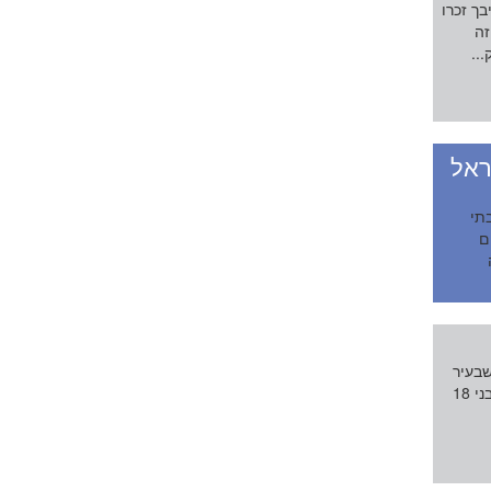
ך זכרו
זה
..
ראל
תי
ם
שבעיר
רעננה, לא ראו מזה חורפים רבים מחזה כזה – עשרות צעירים, כבני 18