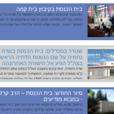
בית הכנסת בקיבוץ בית קמה
כמו בעוד קיבוצים ויישובים בארץ המספר 70 שנ
כנסת, כבר לא מפתיע. מושבים שונים שהוקמו על ידי תנ
השומר הצעיר, תנועה שלא חרתה על דגלה את שמירת המ
שנורר בסנדלים: בית הכנסת בשדה
נחמיה על שם הנווטת הדתיה הראשו
בצה"ל הגיע אל הישורת האחרונהה
ק"מ ממזרח לקריית שמונה, המשתייך למועצה אזורית הג
העליון. הקיבוץ הוקם בשנת 1940 על ידי עולים מאוסטריה,...
סיור החודש: בית הכנסת – הרב קרל
- במבוא מודיעים
היישוב מבוא מודיעים מבוא מודיעים הוא ישוב דתי המו
ברובו מחסידי הרב שלמה קרליבך המנוח, שהיה ידוע בכינו