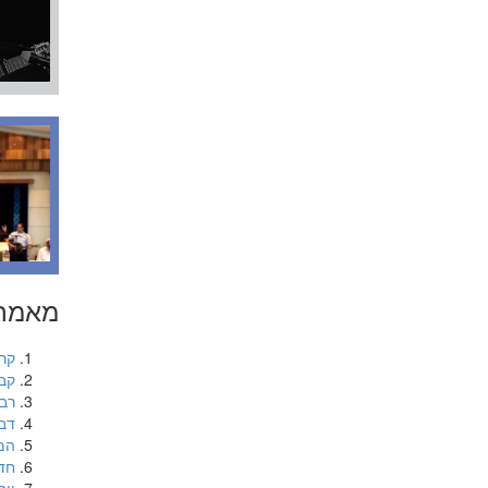
מאמרי
קר
קב
רבי
דבר
המד
חד