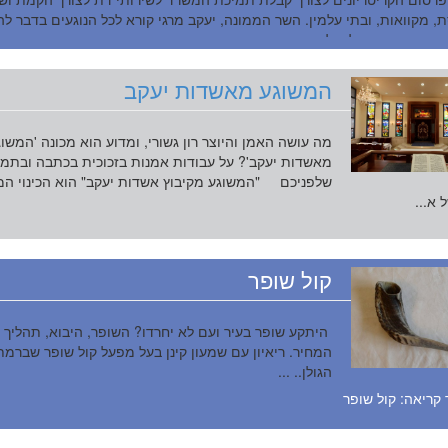
, מקוואות, ובתי עלמין. השר הממונה, יעקב מרגי קורא לכל הנוגעים בדבר לה
את הבקשה כדי לקבל תגובה מהירה...
המשוגע מאשדות יעקב
מה עושה האמן והיוצר רון גשורי, ומדוע הוא מכונה 'המשו
מאשדות יעקב'? על עבודות אמנות בזכוכית בכתבה ובתמו
שלפניכם "המשוגע מקיבוץ אשדות יעקב" הוא הכינוי המ
 א...
קול שופר
היתקע שופר בעיר ועם לא יחרדו? השופר, היבוא, תהליך ה
המחיר. ריאיון עם שמעון קינן בעל מפעל קול שופר שברמת
הגולן.. ...
קריאה: קול שופר