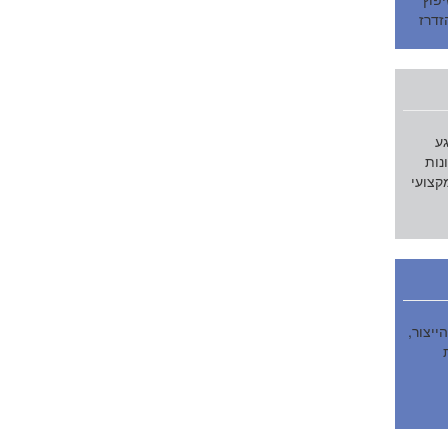
זדרז
גע
נות
קצועי
ייצור,