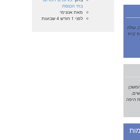
בתי הכנסת
מאת
אנונימי
לפני 1 חודש 4 שבועות
, עולה
 'בית
המשכן
שים,
ת היפה
ות