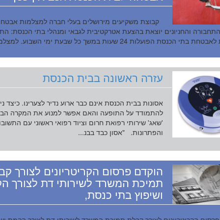
קבוצת משקיעים מירושלים בעלי חברה למצלמות אבטח
תחבורה והחניונים יוצאת בהצעת אטרקטיבית לגבאי ומנהלי בתי הכנסת: הת
בתי הכנסת הפועלות 24 שעות במשך כל שבעת ימי השבוע. למצלמ...
עזרה ראשונה בבית הכנסת
אסונות בבית הכנסת אינם כבר ארוע נדיר לצערינו. כיצד ני
להתמודד על התופעה והאם אפשר למנוע את המקרה הב
'שאג' שירותי רפואת חרום וציוד רפואי ראשוני עם התשובו
והפתרונות. "אסון כבד בבנ...
הוקדם פרסום הקריטריונים לצורך קב
תמיכת המשרד לשירותי דת לצורך ה
ושיפוץ בתי כנסת,
רסום הקריטריונים לצורך קבלת תמיכת המשרד לשירותי דת לצורך הקמת ושי