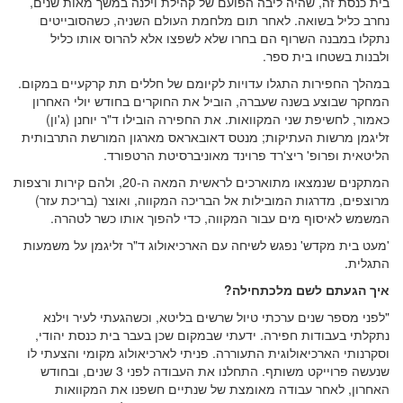
בית כנסת זה, שהיה ליבה הפועם של קהילת וילנה במשך מאות שנים,
נחרב כליל בשואה. לאחר תום מלחמת העולם השניה, כשהסובייטים
נתקלו במבנה השרוף הם בחרו שלא לשפצו אלא להרוס אותו כליל
ולבנות בשטחו בית ספר.
במהלך החפירות התגלו עדויות לקיומם של חללים תת קרקעיים במקום.
המחקר שבוצע בשנה שעברה, הוביל את החוקרים בחודש יולי האחרון
כאמור, לחשיפת שני המקוואות. את החפירה הובילו ד"ר יוחנן (ג'ון)
זליגמן מרשות העתיקות; מנטס דאובאראס מארגון המורשת התרבותית
הליטאית ופרופ' ריצ'רד פרוינד מאוניברסיטת הרטפורד.
המתקנים שנמצאו מתוארכים לראשית המאה ה-20, ולהם קירות ורצפות
מרוצפים, מדרגות המובילות אל הבריכה המקווה, ואוצר (בריכת עזר)
המשמש לאיסוף מים עבור המקווה, כדי להפוך אותו כשר לטהרה.
'מעט בית מקדש' נפגש לשיחה עם הארכיאולוג ד"ר זליגמן על משמעות
התגלית.
איך הגעתם לשם מלכתחילה?
"לפני מספר שנים ערכתי טיול שרשים בליטא, וכשהגעתי לעיר וילנא
נתקלתי בעבודות חפירה. ידעתי שבמקום שכן בעבר בית כנסת יהודי,
וסקרנותי הארכיאולוגית התעוררה. פניתי לארכיאולוג מקומי והצעתי לו
שנעשה פרוייקט משותף. התחלנו את העבודה לפני 3 שנים, ובחודש
האחרון, לאחר עבודה מאומצת של שנתיים חשפנו את המקוואות