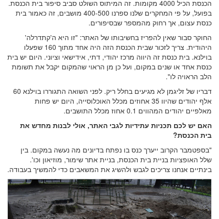
הכנסת הכיל 4000 מקומות. זה המיתוס השולט סביב סיפור בית הכנסת.
בפועל, על פי המחקרים שלנו ספרנו 400-500 מושבים, זה כאמור בית
כנסת עצום, אך רחוק מהמספר שבסיפורים.
החוקר סבור שאין להפריז בחשיבותו של האתר: "זו היא ה'קתדרלה'
היהודית. צריך לזכור שבית הכנסת הזה היה אחד מתוך 160 שפעלו
בוילנא. בית כנסת זה היווה מרכז יהודי, דתי, אידישאי וציוני. היום יש בית
כנסת אחד או שנים במקום, ועל כן מן הראוי שהמקום יקבל את תשומת
הלב הראויה לו".
דבריו של זליגמן לא מגיעים בחלל ריק. לפני השואה התגוררו בוילנא 60
אלף יהודים שהיוו 35 אחוזים מכלל האוכלוסייה, היום יש פחות
מאלפיים יהודים המהווים 0.1 אחוז מכלל התושבים.
האם יש לכם תכניות עתידיות לגבי האתר, אולי לבנות מחדש את
בית הכנסת?
"בספטמבר הקרוב ייערך כנס בו נפתח בדיונים מה נעשה במקום. בין
שלל האופציות בניית בית הכנסת, בניית אתר שימור, מוזיאון וכו'.
בינתיים אנחנו צריכים לגבש ולהשיג את המשאבים כדי להמשיך בעבודה.