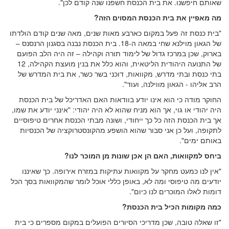
שאותם חיפשנו. את בית הכנסת חשפנו שנה קודם לכן".
מה מאפיין את בית הכנסת המסוים הזה?
"בית כנסת זה פעל במקום כארבע מאות שנים, מאה שנים קודם הולדתו
של הגאון מוילנא שחי במאה ה-18. בית הכנסת נבנה בסגנון הרנסנס –
בארוק, שכן במרכז גדול של לימוד תורה וקהילה – זה היה הלב הפועם
של התנועה היהודית הליטאית, והוא כלל את בנין מועצת הקהילה, 12
בתי כנסת ובתי מדרש, מקוואות, דוכני בשר כשר, את בית המדרש של
הרב אליהו - הגאון מווילנה, ועוד".
החוקר מודה כי הוא אינו יודע בוודאות האם האדריכל של בית הכנסת
היה יהודי או גוי, אך הוא מניח שהוא לא היה יהודי: "אינני יודע את שמו,
אך בית הכנסת הזה כל כך ייחודי, ושונה מבתי הכנסת אחרים טיפוסיים
לתקופה, ועל כן אני סבור שהוא הושפע מהקונסטרוקציה של הכנסיות
באותם ימים".
ביחס למקוואות, האם הן אכן שונות מן המוכר לנו?
"אין לנו כמעט מחקר על מקוואות עתיקות במזרח אירופה. כך שאיננו
יודעים מה טיפוסי ומה לא, באופן כללי אוכל לומר שהמקוואות בסך הכל
דומות לאלו המוכרים לנו כיום".
כמה מקומות הכיל בית הכנסת?
"זו שאלה טובה, שכן מדריכי הסיורים הפועלים במקום מספרים כי בית