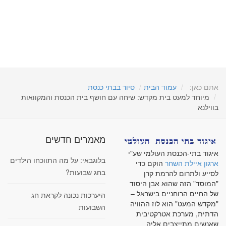
אתם כאן:
עמוד הבית
סיור בבתי כנסת
מיוחד למעט בית מקדש: שיחה עם חושף בית הכנסת והמקוואות
בווילנא
מאמרים חדשים
איגוד בתי-הכנסת העולמי שע"י
בלוגבאי: על מה התווכחו הילדים
ארגון איילת השחר
הוקם כדי
בחג שבועות?
לסייע ולתרום להרמת קרן
"המוסד" הזה שהוא אבן היסוד
של החיים הרוחניים בישראל –
היערכות נכונה לקראת חג
"מקדש המעט" הוא לוז ההוויה
השבועות
הדתית, מערכת אטרקטיבית
שאנשים מתייצבים אליה