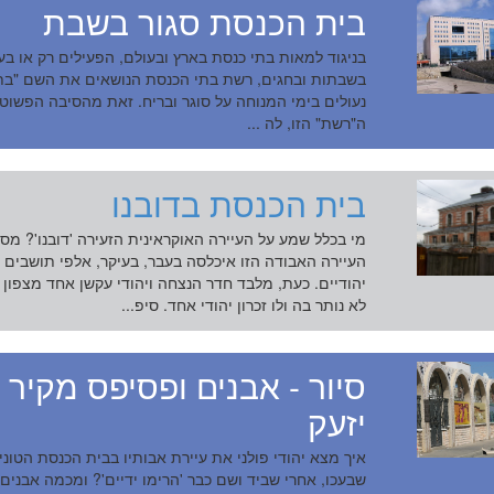
בית הכנסת סגור בשבת
בניגוד למאות בתי כנסת בארץ ובעולם, הפעילים רק או בע
בשבתות ובחגים, רשת בתי הכנסת הנושאים את השם "בת
נעולים בימי המנוחה על סוגר ובריח. זאת מהסיבה הפשוט
ה"רשת" הזו, לה ...
בית הכנסת בדובנו
מי בכלל שמע על העיירה האוקראינית הזעירה 'דובנו'? מס
העיירה האבודה הזו איכלסה בעבר, בעיקר, אלפי תושבים
יהודיים. כעת, מלבד חדר הנצחה ויהודי עקשן אחד מצפון 
לא נותר בה ולו זכרון יהודי אחד. סיפ...
קריאה: בית הכנסת בדובנו
סיור - אבנים ופסיפס מקיר
יזעק
איך מצא יהודי פולני את עיירת אבותיו בבית הכנסת הטוני
שבעכו, אחרי שביד ושם כבר 'הרימו ידיים'? ומכמה אבנים