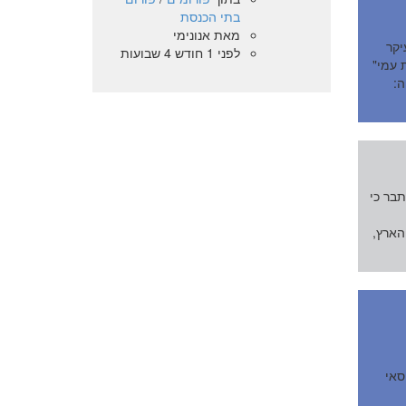
בתי הכנסת
מאת
אנונימי
יקר
לפני 1 חודש 4 שבועות
 עמי"
ה:
תבר כי
הארץ,
סאי