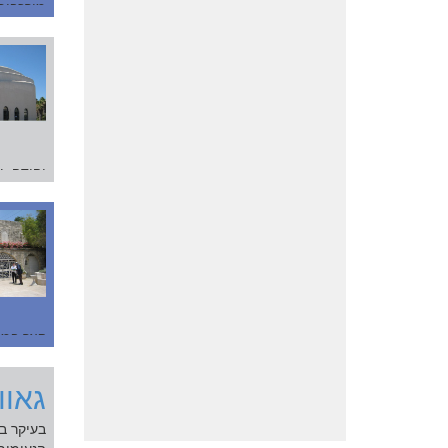
מורכבים
המשך 
יהודה- 
המפואר.
המשך ק
קצר במק
העתיק ש
המשך 
גאוו
בעיקר ב