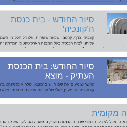
 אלפי יצירות הפסיפסים המעטרות את קירות בית הכנסת אור תורה? ...
קריאה: סיור - אבנים ופסיפס מקיר יזעק
סיור החודש - בית כנסת
ה'קונכיה'
קונכיה, צדף, קרמבו, שבעה שופרות, אלו רק חלק מן השמ
שניתנו לבית הכנסת בעל המבנה הארכיטקטוני המרתק "הי
על שם יהודה ליאון רקנאטי" הנמצא בצפון תל אביב. סיפורו של אחד מבתי הכ
..
ריאה: סיור החודש - בית כנסת ה'קונכיה'
סיור החודש: בית הכנסת
העתיק - מוצא
כאשר שומעים את שם היישוב 'מוצא' עולה אינסטינקטיבית
קונוטציה של מעיין, אולי של ערבות ארבעת המינים. אלא ש
ום חושף רבדים נסתרים, אוצרות ואירועים לאומיים, ואת סיפורו של בית הכנ
ל מוצא ...
קריאה: סיור החודש: בית הכנסת העתיק - מוצא
ה מקומית
חגים, אבל לא רק: הצפוני שבבתי הכנסת בארץ, במושבה מטולה, הוא גם אחד