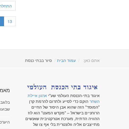
התחלה
2
13
אתם כאן:
עמוד הבית
סיור בבתי כנסת
מאמר
איגוד בתי-הכנסת העולמי שע"י
ארגון איילת
השחר
הוקם כדי לסייע ולתרום להרמת קרן
בלוגבא
"המוסד" הזה שהוא אבן היסוד של החיים
שבועו
הרוחניים בישראל – "מקדש המעט" הוא לוז
ההוויה הדתית, מערכת אטרקטיבית שאנשים
היערכ
מתייצבים אליה וולונטרית בלי אף צו של