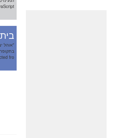
cript...
בית
d fro...