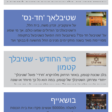
שהמרחק הרוחני הזה, הולך ומצטמצם בשנים האחרונות, ליתר דיוק ב
6 השנים האחרונות. הבסיס המוצק...
שטיבלאך 'חד-נס'
על איצקוביץ, זכרון משה, בית הלל,
ה'שטיבעלכים' הגדולים שמעו כולם. אך מי שמע
על 'שטיבעל חד-נס'? בשיטבעל הזה הפועל כשטיבעל בתקופה
מסוייימת מאד בשנה מתקיימים מנינים החל מהשעה 6 בבוקר ועד
לשעות הבוקר המאוח...
סיור החודש - שטיבלך
קטמון
בלב שכונת קטמון, באזור הרחוק מלהיקרא 'חרדי' פועל 'שטיבלך'
ייחודי ומרתק: השטיבלך של קטמון. במה הוא כל כך מיוחד או שונה
משאר ה'שטיבלכים' המוכרים? ובכן שטיבלך קטמון, לא רק פועל
באזור שאיננו חרדי אלא גם ...
בושאייף
למעלה מ50000 אנשים פקדו את בית הכנסת