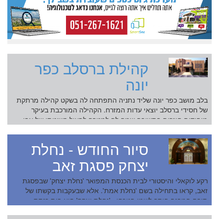
קהילת ברסלב כפר
יונה
בלב מושב כפר יונה שליד נתניה התפתחה לה בשקט קהילה מרתקת
של חסידי ברסלב יוצאי עדות המזרח. הקהילה המורכבת בעיקר
מיהודים חוזרים בתשובה שמה לה למטרה לפעול בשיטתו של אבי
החסידות הצדיק רבי נחמן מברסלב שנ...
סיור החודש - נחלת
יצחק פסגת זאב
רקע לוקאלי והיסטורי לבית הכנסת המפואר 'נחלת יצחק' שבפסגת
זאב, קראו בתחילה בשם 'נחלת אמת'. אלא שבעקבות בקשתו של
תורם המבנה הוסב לשמו הנוכחי. 'נחלת יצחק' הוא בית כנסת
המשמש את עדת המרוקאים &ndash...