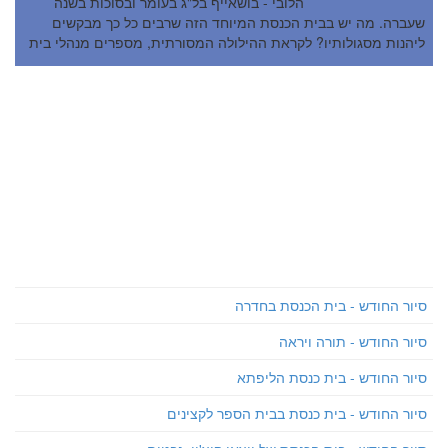
הלובי - בושאייף בל"ג בעומר ובסוכות בשנה
שעברה. מה יש בבית הכנסת המיוחד הזה שרבים כל כך מבקשים
ליהנות מסגולותיו? לקראת ההילולה המסורתית, מספרים מנהלי בית
הכנסת...
סיור החודש - בית הכנסת בחדרה
סיור החודש - תורה ויראה
סיור החודש - בית כנסת הליפתא
סיור החודש - בית כנסת בבית הספר לקצינים