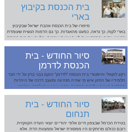
בית הכנסת בקיבוץ
בארי
סיפורו של בית הכנסת אהבת ישראל שבקיבוץ
בארי לקוח, כך נראה, כמעט מהאגדות. כך גם הדמות הנשית שעומדת
בראשו. נסים והתרחשויות לא הגיוניות עוקבות, מלוות את בית הכנסת
היחיד שבקיבוץ הדרומי מיום הקמתו ועד לרגע...
סיור החודש - בית
הכנסת לדרמן
רקע לוקאלי והיסטורי בית הכנסת "לדרמן" הוקם בבני ברק על ידי חבר
תלמידיו של החזון איש מי שהיה מנהיגה ומעצב דרכה של היהדות
החרדית בשנים של קום המדינה. החזון איש עצמו [הרב אברהם
ישעיהו קרליץ, שהיה אגב, ח...
סיור החודש - בית
תנחום
בטירת הכרמל שבצפון חיים אלפי יהודיים יוצאי העדה הקווקזית.
רובם ככולם מרוחקים היו ממסורת ישראל וממצוות הדת. אלא