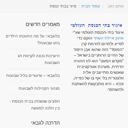
אתם כאן:
עמוד הבית
סיור בבתי כנסת
מאמרים חדשים
איגוד בתי-הכנסת העולמי שע"י
בלוגבאי: על מה התווכחו הילדים
ארגון איילת השחר
הוקם כדי
בחג שבועות?
לסייע ולתרום להרמת קרן
"המוסד" הזה שהוא אבן היסוד
של החיים הרוחניים בישראל –
היערכות נכונה לקראת חג
"מקדש המעט" הוא לוז ההוויה
השבועות
הדתית, מערכת אטרקטיבית
שאנשים מתייצבים אליה
בלוגבאי – שיעורים בליל שבועות
וולונטרית בלי אף צו של כפייה,
וככזו – היא מתבקשת להשתבח
מנהגי הקהילות לשבועות
ולהשתפר.
חפצים שנשכחו בבית הכנסת -
בין הלכה למעשה
הדרכה לגבאי