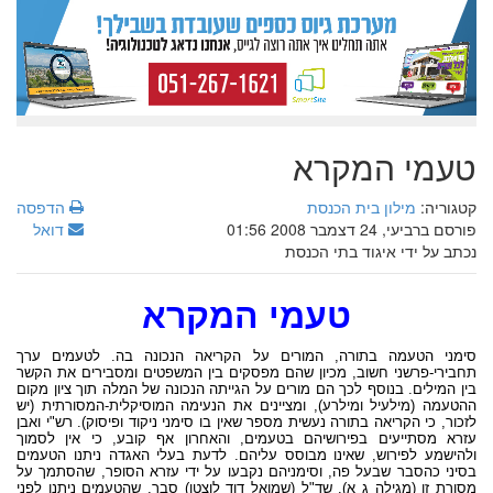
טעמי המקרא
קטגוריה:
מילון בית הכנסת
הדפסה
פורסם ברביעי, 24 דצמבר 2008 01:56
דואל
נכתב על ידי איגוד בתי הכנסת
טעמי המקרא
סימני הטעמה בתורה, המורים על הקריאה הנכונה בה. לטעמים ערך
תחבירי-פרשני חשוב, מכיון שהם מפסקים בין המשפטים ומסבירים את הקשר
בין המילים. בנוסף לכך הם מורים על הגייתה הנכונה של המלה תוך ציון מקום
ההטעמה (מילעיל ומילרע), ומציינים את הנעימה המוסיקלית-המסורתית (יש
לזכור, כי הקריאה בתורה נעשית מספר שאין בו סימני ניקוד ופיסוק). רש"י ואבן
עזרא מסתייעים בפירושיהם בטעמים, והאחרון אף קובע, כי אין לסמוך
ולהישמע לפירוש, שאינו מבוסס עליהם. לדעת בעלי האגדה ניתנו הטעמים
בסיני כהסבר שבעל פה, וסימניהם נקבעו על ידי עזרא הסופר, שהסתמך על
מסורת זו (מגילה ג א). שד"ל (שמואל דוד לוצטו) סבר, שהטעמים ניתנו לפני