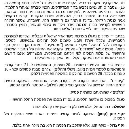
דור המדקדקים שקם בטבריה. הקדים אותו בדעה זו ר' אליהו בחור (המאה ה-
16), שסבר כי הטעמים נקבעו בדור המדקדקים, חכמי טבריה שאחרי התלמוד,
כלומר - בחפיפה סימולטנית לזמן שבו נכתבו. בספרות הרבנית רווחה הגירסה,
שהקריאה הנכונה נמסרה בסיני, והטעמתה וצורת הנקודות נקבעו בתקופת
אנשי כנסת הגדולה. בדעה זו תמך גם ר' יהודה הלוי. העובדה, שספר התורה
המשמש לקריאה בבית הכנסת נעדר ניקוד או סימני הטעמה, תומץ בסברה,
שהטעם והניקוד ניתנו לפי גירסת ר' אליהו בחור.
בכתבי יד עתיקים נתגלו מערכות ניקוד ארץ ישראלית ובבלית, שקדמו למערכת
הטבריינית, שכללו אותה וקבעו טעמים לכל המילים שבמשפט. למלים,
הקודמות לכל "הפסק" עיקרי במשפט ("מפסיקים" - אתנח זקף, רביע, סוף
פסוק), נוספו אפוא "משרתים" - טעמים שקבעו את התלות של תחביר המשפט
וההקשר של מלות הפסוק לפי זיקתם המוסיקלית. המשרתים אינם דורשים
אחרי השמעתם את הפסקת הקול - מה שאין כן המפסיקים.
קיימים שני סוגי טעמים: פשוטים - 26 טעמים, המותאמים ל- 21 כתבי קודש;
והמותאמים לספרי אמ"ת (איוב, משלי ותהלים), שלהם מבנה פסוקים קצר - 16
טעמים בלבד. 26 הטעמים מחולקים בחלוקה הפנימית דלהלן:
"קיסרים" - שהוראתה כנקודה או כנקודה-פסיק: אתנחתא - הפסקה טבעית
לסיום החלק הראשון של הפסוק; סוף פסוק (סילוק) - הפסקה לסיום הפסוק.
"מלכים"
- שהוראתם כהוראת פסיק:
סגול
- בפסוק בן שלושה חלקים. טעם זה מסמן את הפסקת החלק הראשון.
שלשלת
- כמו הסגול, אלא שבחלק הראשון יש רק מלה אחת.
זקף קטן (קטון)
- הפסקה לסיום קבוצה פנימית באחד משני החלקים של
הפסוק.
זקף גדול -
כזקף קטן, אלא שהקבוצה הפנימית היא בת מילה אחת בלבד.