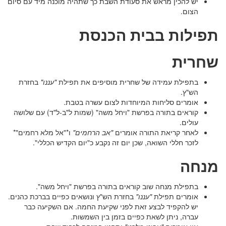
יש להכין מראש את סעודת השבת כך שתהיה מוכנה מיד עם סיום
הצום.
תפילות בבית הכנסת
שחרית
בתפילת עמידה של שחרית מוסיפים את תפילת
"עננו"
בחזרת
הש"ץ.
אומרים סליחות המיוחדות לצום עשרה בטבת.
קוראים בתורה בפרשת "ויחל משה" (שמות ל"ב-ל"ד) עם שלושה
עולים.
לאחר קריאת התורה אומרים
"אב הרחמים"
ו*"אל מלא רחמים"*
לזכר חללי השואה, שכן יום זה נקבע כ"יום הקדיש הכללי".
מנחה
בתפילת מנחה שוב קוראים בתורה בפרשת "ויחל משה".
אומרים תפילת
"עננו"
בחזרת הש"ץ ונושאים כפיים בברכת כהנים.
יש להקפיד לבצע זאת לפני שקיעת החמה. אם השקיעה כבר
עברה, ניתן לשאת כפיים בזמן בין השמשות.