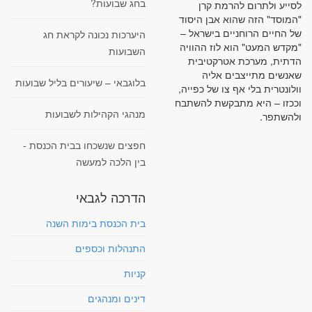
בחג שבועות?
לסייע ולתרום להרמת קרן
"המוסד" הזה שהוא אבן היסוד
של החיים הרוחניים בישראל –
היערכות נכונה לקראת חג
"מקדש המעט" הוא לוז ההוויה
השבועות
הדתית, מערכת אטרקטיבית
שאנשים מתייצבים אליה
בלוגבאי – שיעורים בליל שבועות
וולונטרית בלי אף צו של כפייה,
וככזו – היא מתבקשת להשתבח
מנהגי הקהילות לשבועות
ולהשתפר.
חפצים שנשכחו בבית הכנסת -
בין הלכה למעשה
הדרכה לגבאי
בית הכנסת בימות השנה
התנהלות וכספים
קניות
דינים ומנהגים