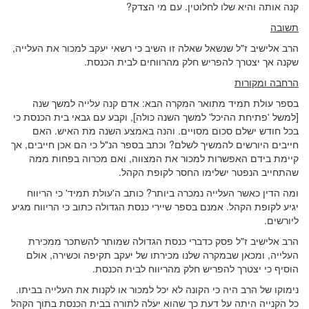
קנה אותה והיא שלו לחלוטין. עם מי הצדק?
תשובה
הרב אלישיב ז"ל שנשאל שאלה זו השיב כי רשאי יעקב למכור את העלייה,
שקנה אך יצטרך להפריש חלק מהרווחים לבית הכנסת.
הרחבה ומקורות
בספר עולת תמיד מתואר המקרה הבא: אדם קנה עלייה למשך שנה
[למשל 'פתיחת ההיכל' למשך השנה כולה], וקבע עם גבאי בית הכנסת כי
בכל חודש ישלם סכום מסויים. והנה באמצע השנה מת האיש. האם
חייבים היורשים להמשיך לשלם? וכתב בספר הנ"ל כי הם אכן חייבים, אך
קיימת בידם האפשרות למכור את המצווה, ואם מכרוה בפחות ממה
שהתחייב הנפטר ישלימו החסר לקופת הקהל.
ומה הדין כאשר העלייה נמכרה ביותר? כותב ה'עולת תמיד' כי הריווח
יגיע לקופת הקהל. אמנם בספר שיירי כנסת הגדולה כתוב כי הריווח מגיע
ליורשים.
הרב אלישיב ז"ל פסק כדברי כנסת הגדולה שמותר להשתכר ממכירת
העלייה, ומכאן שבמקרה שלנו מכירתו של יעקב תקיפה וכשירה, אולם
הוסיף כי יצטרך להפריש חלק מהריווח לבית הכנסת.
נימוקו של הרב היה כי הקונה לא יכל למכור או לקנות את העלייה בביתו.
כל הקנייה היתה על דעת כך שהוא יעלה לתורה בבית הכנסת בתוך הקהל