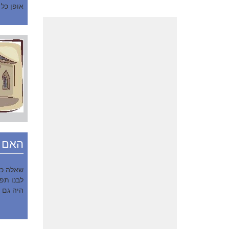
אופן כל
האם ל
שאלה כג
לבנו תפי
היה גם ע