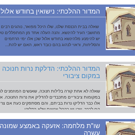
המדור ההלכתי: נישואין בחודש אלול
שאלה בבית הכנסת שלנו, שלו היכל מפואר, נוהגים רבים
מתושבי העיר להינשא. והנה העלה אחד מן המתפללים טענ
יש להימנע מלהינשא בחודש אלול שכן אלו ימי הרחמים
והסליחות, וראוי לנהוג בהם כובד ראש, האם יש להת...
המדור ההלכתי: הדלקת נרות חנוכה
במקום ציבורי
שאלה לא אחת קורה בלילות חנוכה, שאנשים המוזמנים ל
במקומות ציבוריים מתכבדים להדליק את נרות החנוכה. א
אלו כבר הדליקו נרות בביתם, והם מסתפקים כעת אם צרי
הם לברך, שכן יש בקהל אנשים שלא הדליקו ...
שו"ת מלחמה: אזעקה באמצע שמונה
עשרה