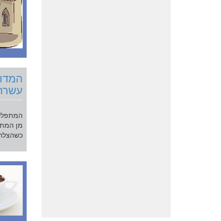
המדו
עשרה'
המתפלל 
מן המתפ
כשהצלחנ