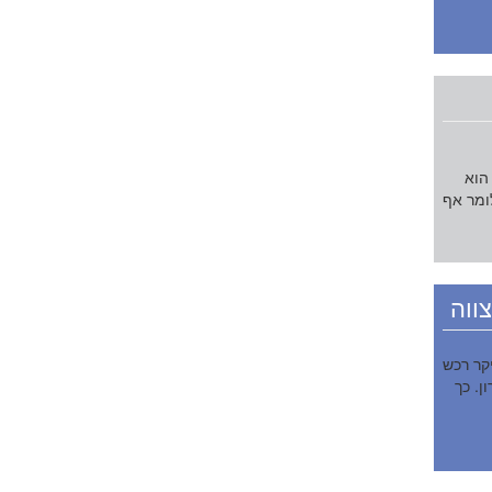
הוא
ומר אף
ווה
קר רכש
ן. כך