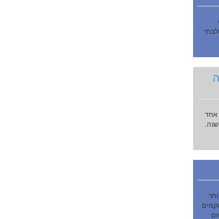
לבתי
ה
 אחד
שנה.
ותר
קמים
ום