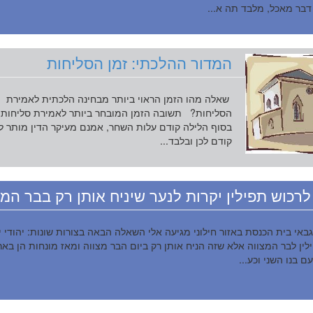
 דבר מאכל, מלבד תה א...
המדור ההלכתי: זמן הסליחות
שאלה מהו הזמן הראוי ביותר מבחינה הלכתית לאמירת
הסליחות? תשובה הזמן המובחר ביותר לאמירת סליחות 
בסוף הלילה קודם עלות השחר, אמנם מעיקר הדין מותר ל
קודם לכן ובלבד...
רכוש תפילין יקרות לנער שיניח אותן רק בבר המצ
באי בית הכנסת באזור חילוני מגיעה אלי השאלה הבאה בצורות שונות: יהודי י
לין לבר המצווה אלא שזה הניח אותן רק ביום הבר מצווה ומאז מונחות הן בארו
ם בנו השני וכע...