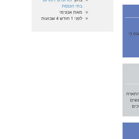
בתי הכנסת
מאת
אנונימי
לפני 1 חודש 4 שבועות
ה כי
התארח
נשים
כים