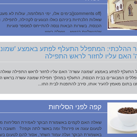
{jcomments off}בימים אלו, ימי המלחמה, עולות לא מעט
שאלות הלכתיות ביניהם כאלו הנוגעים לקהילה, לתפילה, ו
הכנסת. בשורות הבאות ננסה להתייחס למספר סוגיות
אקטואליות בנושא. שאלה כאש...
ר ההלכתי: המתפלל התעלף לפתע באמצע 'שמונ
 האם עליו לחזור לראש התפילה
התעלף לפתע באמצע 'שמונה עשרה' האם עליו לחזור לראש התפילה שאלה
ללים המבוגרים בבית הכנסת, התעלף במהלך תפילת שמונה עשרה בראש ה
ו בתום מאמץ להעיר אותו, סירב להתפנות לבית החו...
קפה לפני הסליחות
שאלה האם לקמים באשמורת הבוקר לאמירת הסליחות מ
לטעום עוגה או פירות? ומה באשר לתה וקפה? תשובה ה
באשמורת הבוקר ועלה עמוד השחר, אסור להם לטעום בש