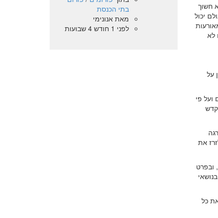
א חשוך
בתי הכנסת
לם יכול
מאת
אנונימי
מאורעות
לפני 1 חודש 4 שבועות
 לא
 על
ועל פי
קדש
רגה
זרז את
, ובפרט
בנושאי
את כל