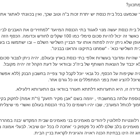
תכוון?
 שכמעט בכל בית כנסת יש יתרת זכות ב"ה וטוב שכך, ואין בכוונתי לאתגר את
ל בית כנסת יעשה מנוי לאגוד בתי הכנסת המיועד "למחזירים את האבנים לבי
המקדש", כאשר זה יכול להיות סכום סימלי כמו 100 שקלים לחודש וכדומה. הכס
פן שלא ניתן יהיה לפתוח אותו עד הבניין השלישי השלם – ובו ישתמשו בו בע
ית השלישי כנא' - "שמחנו בתיקונו והראנו בבנינו".
 שהיות ומדובר בעשרות אלפי בתי כנסת בארץ ובעולם, יהיה ניתן לצבור סכום
א יכבד על הוצאות השותף של ביה"כ ובוודאי על דעת הקהל זה יהיה מקובל.
יה שקיפות על הכסף, כל גבאי יוכל לקבל קוד צפייה בחשבון הבנק (ללא אפשר
יוכל להציג זאת בפני המתפללים או כל גורם אחר.
נדירה זו, היא התערותא דלתתא תעורר בוודאי גם התערותא דלעילא.
וספת עלתה במחשבתי , יוזמה בשם "אבן מקיר תזעק" (ר"ת אמת) לחקוק בקיר
מוך לכותל המערבי, שבו יהיו רשומים כל בתי הכנסת בעולם ואשרי מי שיצליח 
רלוונטיות לחלוטין ליהודים מאמינים בני מאמינים שבית המקדש יבנה במהרה 
 מאמינים בלב שלם ללא כל פקפוק כי 'אחכה לו בכל יום שיבא'. לבעלי אמונה 
מזוג זה הינו בבחינת הכנה ראויה והגיונית לקראת בניין הבית.