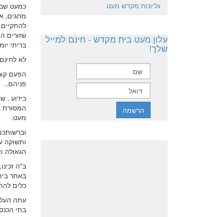
גליונות מקדש מעט
כמעט שבכל
מחגים, א
להתקיים. 
שזורים הא
עלון מעט בית מקדש - חינם למייל
בריתי יומ
שלך!
לא לחינם 
הפעם קורא
פניהם..
כידוע , 
המסורת ב
מעט.
וברשותכם
ותשוקה ע
הגאולה וא
ב"ה זכינו
באתר בית
כלים להת
עתה העלת
בתי הכנס