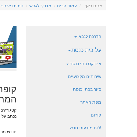
אתם כאן:
עמוד הבית
מדריך לגבאי
טיפים ארגוניי
הדרכה לגבאי
על בית כנסת
אינדקס בתי כנסת
שירותים מקצועיים
קופת
סיור בבתי כנסת
המהפ
מפת האתר
קטגוריה:
פורום
נכתב על י
!לוח מודעות חדש
חודש מר ח