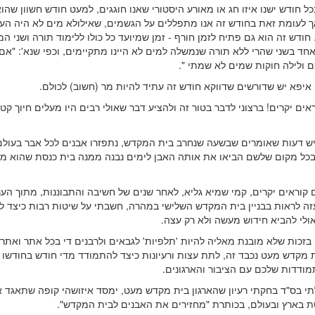
 חודש ישנו איזו חג או מאורע היסטורי שאנו חוגגים, למעט חודש חשוון שהו
ך לעומת זאת בחודש זה אנו מתפללים על הגשמים, שאילולא מים לא היה העו
חודש זה הוא גם פתיח לזמן חורף - זמן שמיועד כל כולו ללימוד תורה ושני ה
חד בשני שהרי ללא תורה שנמשלה למים לא היינו מתקיימים, וכפי שנא': "אם
ם ולילה חוקות שמים לא שמתי ".
איפא יש שדורשים שדווקא חודש זה עתיד להיות מר (חשוב) לכולם.
ים יקרים! ברצוני לדבר בטור זה ולהציע דבר שאולי רבים היו מעלים חיוך קטן
שיש דעות שאומרים שבשעה שנחרב בית המקדש, נתפזרו אבנים לכל אבר בעולם 
כל מקום שלשם הביאו את אותה האבן לימים נבנה ממנה בית כנסת שהוא מ
 קוראים יקרים, קמי שמיא גליא, לאחר שנים של חשיבה והתבוננות, מתוך הע
זה לראות בבניין בית המקדש השלישי במהרה, חשבתי על שיטות רבות כיצד ל
ולי להביא חידוש מעשה ולא רק עצה.
, בזכות שלא מובנת מאליה להיות 'תלפיות' לגבאים ולרבנים די בכל אתר ואתר
 מקדש מעט נכבד זה, לתת עצות ורעיונות כיצד להתמודד מדי חודש בחודשו 
מודדות שלכם עם הציבור והארגונים.
י בס"ד בחקתי רעיון שהארגון בית מקדש מעט, ימסד איזושהי קופה שתאגד 
ת בארץ ובעולם, בכותרת "מחזירים את האבנים לבית המקדש".