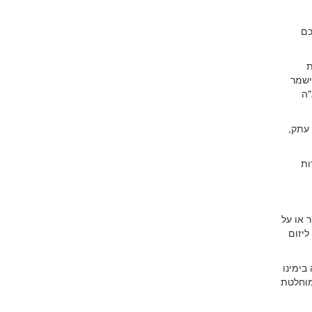
כם
ת
ף הזה ישמר
"ה
 עתק,
ות
 או על
ליזום
בימינו
מוחלטת