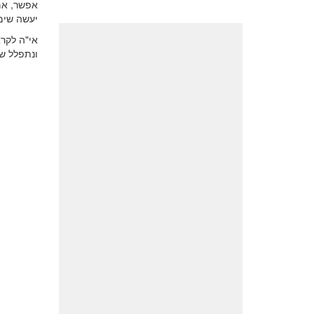
אפשר, אם 
יעשה שימו
אי"ה לקרא
ונתפלל שה