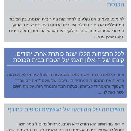
הכנסת
לא מעט פעמים אנו נקלעים למחלוקות בתוך בית הכנסת, בין הציבור
המתפללים או בתוך הנהלת ועד בית הכנסת בעניינים שונים. החוק
המוסרי אומר שמותר שיהיו חילוקי דעות או אי הסכמות, חזקה בידינו
"כשם שאין פרצ...
לכל הרציחות הללו ישנה כותרת אחת: יהודים.
קינתו של ר' אלון חאמי על הטבח בבית הכנסת
אוזני מי לא נצרבות משמוע את השמועות הרעות! עיני מי לא נעצמות
מראות את התמונות המחרידות , ריבונו של עולם "ראה דם עבדך
השפוך" ותאמר די לצרותינו בגלות המר והנמהר הזה. על מה השם
עשה זאת לנו ,...
חשיבותה של ההודאה על הגשמים וטיפים לחורף
חודש מר חשוון הוא חודש ללא חגים, אךהחל מיום ז' במר חשוון
נתחיל לבקש על ירידת הגשמים בברכת השנים. לירידת הגשמים ישנה