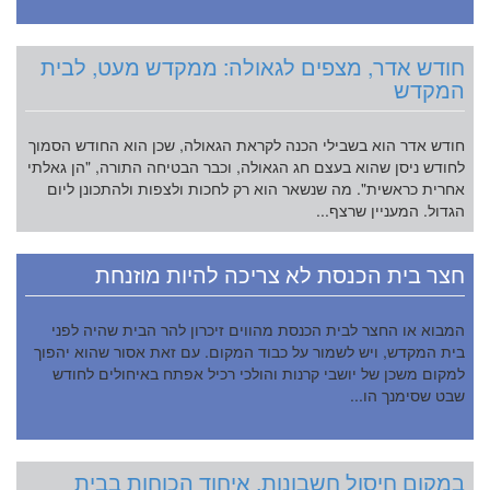
חודש אדר, מצפים לגאולה: ממקדש מעט, לבית
המקדש
חודש אדר הוא בשבילי הכנה לקראת הגאולה, שכן הוא החודש הסמוך
לחודש ניסן שהוא בעצם חג הגאולה, וכבר הבטיחה התורה, "הן גאלתי
אחרית כראשית". מה שנשאר הוא רק לחכות ולצפות ולהתכונן ליום
הגדול. המעניין שרצף...
חצר בית הכנסת לא צריכה להיות מוזנחת
המבוא או החצר לבית הכנסת מהווים זיכרון להר הבית שהיה לפני
בית המקדש, ויש לשמור על כבוד המקום. עם זאת אסור שהוא יהפוך
למקום משכן של יושבי קרנות והולכי רכיל אפתח באיחולים לחודש
שבט שסימנך הו...
במקום חיסול חשבונות, איחוד הכוחות בבית