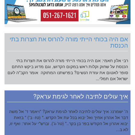
אם היה בכוחי הייתי מורה להרוס את חצרות בתי
הכנסת
רבי אלון חאמי: אם היה בכוחי הייתי מורה להרוס את חצרות בתי
הכנסת על שחוק וקלות ראש במקום הקדוש, וגם מדוע ביקש החתם
סופר לאטום את עזרת הנשים? בפרשתנו המתוקה אומר הקב"ה לעם
ישראל אם תמלי...
איך עולים לתיבה לאחר לגימת עראק?
ה' ישמרנו: איך עולים לתיבה לאחר לגימת עראק? "ויאמר ד' אל משה
דבר אל אהרון אחיך ואל יבוא בכל עת אל הקדש.." (טז- ב') " בזאת
יבוא אהרון אל הקודש בפר בן בקר.." (טז'-ג'). וברש"י על אתר: ואף זו,
לא ב...