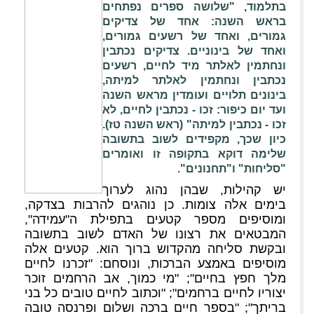
בתלמוד, "שלושה ספרים נפתחים
בראש השנה: אחד של צדיקים
גמורים, ואחד של רשעים גמורים,
ואחד של בינוניים. צדיקים נכתבין
ונחתמין לאלתר מיד לחיים, רשעים
נכתבין ונחתמין לאלתר למיתה,
בינונים תלויים ועומדין מראש השנה
ועד יום כיפור: זכו - נכתבין לחיים, לא
זכו - נכתבין למיתה" (ראש השנה טז).
כיון שכך, מקפידים לשוב בתשובה
שלימה דוקא בתקופה זו ואומרים
"סליחות" ו"תחנונים".
יש קהילות, שבהן נהוג לערוך
בימים אלה צומות. כן נוהגים להרבות בצדקה,
ומוסיפים מספר קטעים בתפילת ה"עמידה",
המבטאים את רצונו של האדם לשוב בתשובה
ובקשת סליחה מהקדוש ברוך הוא. קטעים אלה
מוסיפים באמצע הברכות, ונוסחם: "זכרנו לחיים
מלך חפץ בחיים"; "מי כמוך, אב הרחמים זוכר
יצוריו לחיים ברחמים"; "וכתוב לחיים טובים כל בני
בריתך"; "בספר חיים ברכה ושלום ופרנסה טובה