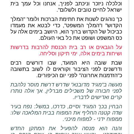
וכלכלה ניזכר וניכתב לפניך, אנחנו וכל עמך בית
ישראל לחיים טובים ולשלום".
כך נוהגים לשנות את חתימת הברכות ולומר "המלך
הקדוש" ו"המלך המשפט", כדי לבטא את מעמדו
כביכול של הקדוש ברוך הוא, היושב בימים אלה על
כס המשפט ושופט את כל באי העולם.
על הגבאים או רב בית הכנסת להרבות בדרשות
ושיחות בימים אלה, ימי תיקון וסליחה.
שבת שובה היא המועד, שבו דורשים רבים
ודרשנים לפני הציבור וקוראים לו לשוב בתשובה
כ"הזדמנות אחרונה" לפני יום הכיפורים.
מעשה ב"מגיד מדובנא" שדרש דרשת מוסר נלהבת
לפני חבורה של משכילים מברלין, אך אלה נותרו
קרים ואדישים לדבריו.
הבחין בכך המגיד וסיים, כדרכו, במשל: נפח בעיר
שדה קטנה החליף את המפוח בבית המלאכה שלו:
ממפוח ידני - למפוח מיכני.
והנה הוא מנסה להפעיל את המתקן החדש