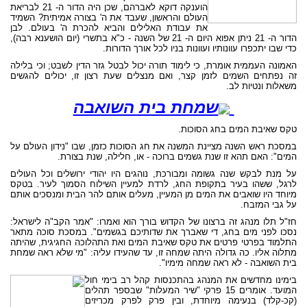
הוענקה דוקא לאברהם, שכן היה הדור ה- 21 לבריאת
העולם והראשון, שעבד את ה' בצורה אמיתית? השמיד
את עבודת האלילים והביא להכרת ה' בעולם. לבן
הדור ה- 21 ניתן אפוא היום ה- 21 של השנה - כ"א בתשרי (יום הושענא רבה),
כדי שבו יתכפרו עוונותיו ועוונות בניו לכל אורך הדורות.
האמונה העממית אומרת, כי לימוד תורה יכול לבטל גזר הדין לשבט; וכי בלילה
זה נפתחים השמים לזמן קצר, ואם מנצלים שעת רצון זו, יכולים להגשים
משאלות ונטיות לב.
שמחת בית השואבה
טקס שאיבת המים בחג הסוכות.
במסכת ראש השנה מציינת המשנה את חג הסוכות כזמן, שבו "נידון העולם על
המים": האם תהא זו שנת גשמים ברוכה - או, חלילה, שנת בצורת.
על מנת לבקש שנה גשומה ומבורכת, נוהגים היו יהודי ירושלים וכל העולים
לרגל, ששהו בעיר בתקופת החג, לרדת למעיין השילוח הסמוך לעיר. בטקס
מיוחד היו שואבים את המים מן המעיין, מעלים אותם להר הבית ומנסכים אותם
על גבי המזבח.
חז"ל תלו מנהג זה ברצונו של הקדוש בורך הוא ואמרו: "אמר הקב"ה לישראל:
נסכו לפני מים בחג, די שאברך את שדותיכם בגשמים". במסכת סוכה מתאר
התלמוד בפרטי פרטים את טקס שאיבת המים ואת התהלוכה החגיגית, שהיתה
מתלוה אליו. כה גדולה היתה שמחה זו, עד שהעידו עליה: "מי שלא ראה שמחת
בית השואבה - לא ראה שמחה מימיו".
בימינו מחדשים את המנהג בהתכנסות קהל רב בימי חול
המועד. אומרים 15 פרקי "שיר המעלות" שבספר תהלים
(קכ-קלד) בנעימה מיוחדת, ובין פרק לפרק מכריזים