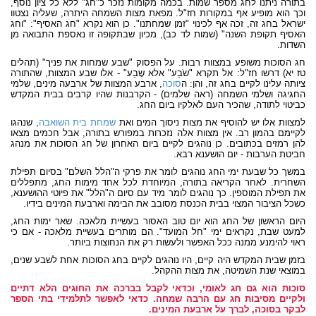
בתורה ניתנו לחג מספר שמות. בכמה מקומות נזכר כ"חג" ללא כל ציון נוסף,
וכך הוא מופיע אף במקורות חז"ל. מפאת מצות השמחה היתרה, שעליה נצטוו
ישראל בחג זה, זכה אף לכינוי "זמן שמחתנו". כן הוא נקרא "חג האסיף": "וחג
האסיף תקופת השנה" (שמות לד כב), מכיון שבתקופה זו נאספת התבואה מן
השדות.
חג הסוכות משופע במצוות רבות. על הפסוק "שבע שמחות את פניך" (תהלים
טז יא) דרשו חז"ל: אל תקרא "שֹבַע" אלא שֶבַע" - אלו שבע המצוות, שהתורה
ציותה עלינו לקיים בחג זה, והן: ה
סוכה
, ארבע המצוות של ארבעה מינים, שלמי
החגיגה ושלמי השמחה (ראה שלמים) - הקרבנות שהיו קרבים בבית המקדש
כביטוי לתודה, שהכיר העם לאלקיו ביום החג.
למצוות אלו יש להוסיף את מצות ניסוך המים ואת
שמחת בית השואבה
, שנהגו
לקיימם בהמון רב. אין מצוות אלה נזכרות במפורש בתורה, אבל חכמים מצאו
להן רמזים בכתובים. כן נוהגים לקיים ביום האחרון של חג הסוכות את מנהג
חביטת הערבות - יום הושענא רבא.
במשך כל שבעת ימי החג נוהגים לומר את פרקי ה"הלל השלם" בסיום תפילת
השחרית. לאחר הקריאה בתורה, המיוחדת לכל אחד מימות החג, מתפללים
את תפילת המוספין. כך נוהגים לומר מיד עם סיום ה"הלל" את פיוטי ההושענא,
כשכל הציבור המצוי בבית הכנסת מסובב את הבימה וארבעת המינים בידיו.
היום הראשון של החג הוא יום טוב האסור בעשיית מלאכה. שאר ימות החג,
למעט שבת, נקראים ימי "חל המועד". הם מותרים בעשיית מלאכה - אם כי
ראוי להימנע ממנה ככל האפשר ולעשות רק את הנחוצות ביותר.
בזמן שבית המקדש היה קיים, היו נוהגים לקיים בחג הסוכות אחת לשבע שנים,
במוצאי שנת השמיטה, את מצות ההקהל.
סוכות הוא גם חג לאומי, וכדאי לקבל בברכה את החוגים הלא דתיים
ולקיים מסיבות חג עם הרבה שמחה. כדאי לאפשר לתלמידי בתי הספר
לבקר בסוכה, לברך על ארבעת המינים.