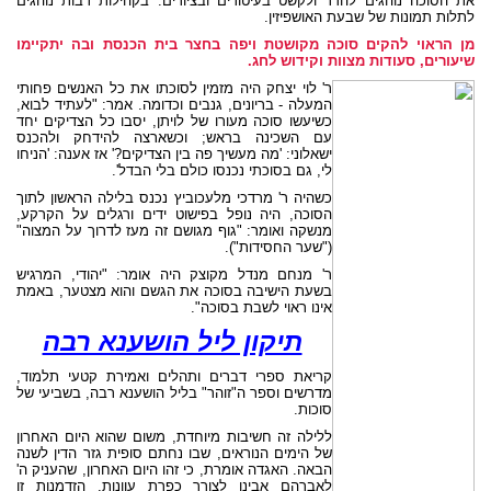
את הסוכה נוהגים להדר ולקשט בעיטורים ובציורים. בקהילות רבות נוהגים
לתלות תמונות של שבעת האושפיזין.
מן הראוי להקים סוכה מקושטת ויפה בחצר בית הכנסת ובה יתקיימו
שיעורים, סעודות מצוות וקידוש לחג
.
ר' לוי יצחק היה מזמין לסוכתו את כל האנשים פחותי
המעלה - בריונים, גנבים וכדומה. אמר: "לעתיד לבוא,
כשיעשו סוכה מעורו של לויתן, יסבו כל הצדיקים יחד
עם השכינה בראש; וכשארצה להידחק ולהכנס
ישאלוני: 'מה מעשיך פה בין הצדיקים?' אז אענה: 'הניחו
לי, גם בסוכתי נכנסו כולם בלי הבדל'.
כשהיה ר' מרדכי מלעכוביץ נכנס בלילה הראשון לתוך
הסוכה, היה נופל בפישוט ידים ורגלים על הקרקע,
מנשקה ואומר: "גוף מגושם זה מעז לדרוך על המצוה"
("שער החסידות").
ר' מנחם מנדל מקוצק היה אומר: "יהודי, המרגיש
בשעת הישיבה בסוכה את הגשם והוא מצטער, באמת
אינו ראוי לשבת בסוכה".
תיקון ליל הושענא רבה
קריאת ספרי דברים ותהלים ואמירת קטעי תלמוד,
מדרשים וספר ה"זוהר" בליל הושענא רבה, בשביעי של
סוכות.
ללילה זה חשיבות מיוחדת, משום שהוא היום האחרון
של הימים הנוראים, שבו נחתם סופית גזר הדין לשנה
הבאה. האגדה אומרת, כי זהו היום האחרון, שהעניק ה'
לאברהם אבינו לצורך כפרת עוונות. הזדמנות זו