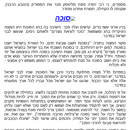
מספרים, כי רבי יהודה פסח מליפסק מכר את הספודיק (הכובע הרבני),
שקנתה לו הקהילה, תמורת אתרוג מהודר.
סוכה
בניין ארעי עשוי בדים, קרשים ועליו סכך. הישיבה בה בחג הסוכות היא המצוה
העיקרית בחג ומשמשת "כזכר ליציאת מצרים" ולאותם ניסים, שנעשו לבני
ישראל במדבר.
מקור המצוה בתורה: "בסוכות תשבו שבעת ימים, כל האזרח בישראל יישבו
בסוכות. למען יידעו דורותיכם, כי בסוכות הושבתי את בני ישראל בהוציאי אותם
מארץ מצרים" (ויקרא כג מב-מג). מצות הישיבה בסוכה חלה בעיצומם של ימי
האסיף, וחז"ל אמרו, שבכך מדגישה התורה שלא החומריות העיקר: נוטש אדם
את ביתו ויושב בסוכה על מנת להמחיש לעצמו, כי הממון משמש רק אמצעי -
ולא תכלית.
בספרות חז"ל מצויה מחלוקת בדבר טיבן של הסוכות, שהיו לבני ישראל
במדבר. יש הגורסים, כי היו מבנים ארעיים; ולעומתם סבורים אחרים, כי לא היו
אלה אלא ענני הכבוד, שהגנו על עם ישראל מכל עבריו לכל אורך מסעותיו
במדבר.
על פי ההלכה, אין להציב את הסוכה מתחת למבנה כלשהו. בתחילה יש להקים
את דופנות הסוכה, ורק אחר כך שמים עליהן את הסכך. זה חייב להיות מגידולי
הקרקע, ונהוג לקחת ענפי תמר. יש המשתמשים במחצלות העשויות מקנים
יבשים, אך ראוי להקפיד שמחצלות אלו ישמשו רק לשם סכך ושלא יישבו עליהן
במשך כל השנה, כדי להימנע מטומאה. הסכך צריך להיות מונח בצורה שכזאת,
שהצל ירבה על האור (סוכה ש"צילתה מרובה מחמתה"). יחד עם זאת, אין
לעבות את הסכך יתר על המידה, וחכמים נתנו שיעור לצל: "שיוכלו הכוכבים
להיראות מבעד לחרכי הסכך".