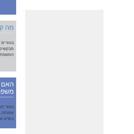
מה קו
בטורים ה
מבקשים 
המשפחה 
האם א
משפחה
בטור הא
עמותה. 
בפרט אל