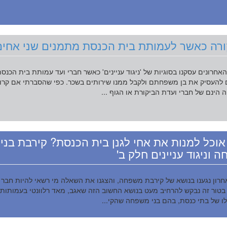
רה כאשר לעמותת בית הכנסת מתמנים שני אחי
אחרונים עסקנו בסוגיות של 'ניגוד עניינים' כאשר חברי ועד עמותת בית הכנס
להעסיק את בן משפחתם ולקבל ממנו שירותים בשכר. כפי שהסברתי אם קרוב
הינם של חברי ועדת הביקורת או הגוף ...
וכל למנות את אחי לגנן בית הכנסת? קירבת בני
 וניגוד עניינים חלק ב'
חרון נגענו בנושא של קירבת משפחה, והצגנו את השאלה מי רשאי להיות חבר
בטור זה נבקש להרחיב מעט בנושא החשוב הזה שאגב, מאד רלוונטי בעמותות 
ו של בתי כנסת, בהם בני משפחה שהקי...