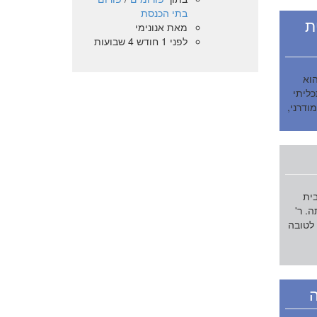
בתי הכנסת
ת
מאת
אנונימי
לפני 1 חודש 4 שבועות
ות הקהילתית בית הכנסת של המאה ה-21 הוא
כליתי
ודרני,
בית
. ר'
 לטובה
ה