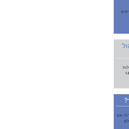
יפים
ול
לות
ל בית הכנסת יש מן הצורך להביאם פה. כפי שציינו בטורים הקודמים תיקון 14
?
רתי אם
לם