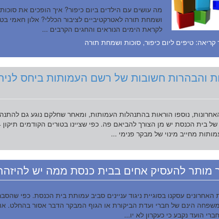
מה עושים עם הילדים ביום כיפור? איך הופכים את סוכות
ושמחת תורה לאטרקטיביים לציבור הכללי? אלון חאמי בט
לקראת הימים הנוראים והחגים הקרבים ...
קריאה: טיפים ליום כיפור, סוכות ושמחת תורה
ת והבהרות חשובות של רשם העמותות ביחס לניה
אחרונות, נוספו הוראות בהתנהלות העמותות, ומאחר שחלקם נוגע גם להתנה
התקינה ש
ותות מחייב מינוי של מבקר פנימי ...
מותר להעסיק אחים בבית כנסת ממה יש להיזהר
 האחרונים עסקנו בסוגיית ניגוד עניינים סביב עמותת בית הכנסת. כפי שהסב
משפחה הינם של חברי ועדת הביקורת או הגוף המבקר הדבר אסור בהחלט. או
רי הועד נקבע כי כעקרון לא יו...