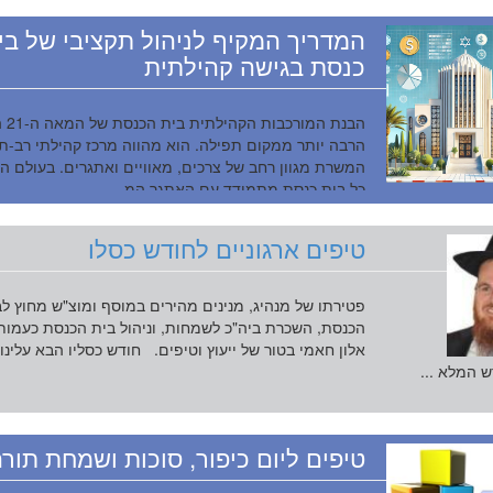
המדריך המקיף לניהול תקציבי של בי
כנסת בגישה קהילתית
הבנת המורכב
הרבה יותר ממקום תפילה. הוא מהווה מרכז קהילתי רב-ת
המשרת מגוון רחב של צרכים, מאוויים ואתגרים. בעולם המ
כל בית כנסת מתמודד עם האתגר המ...
טיפים ארגוניים לחודש כסלו
פטירתו של מנהיג, מנינים מהירים במוסף ומוצ"ש מחוץ ל
הכנסת, השכרת ביה"כ לשמחות, וניהול בית הכנסת כעמותה
אלון חאמי בטור של ייעוץ וטיפים. חודש כסליו הבא עלינו
ש המלא ...
טיפים ליום כיפור, סוכות ושמחת תור