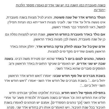
בשנה מעוברת כמו השנה בה יש שני אדרים נאמרו מספר הלכות
ייחודיות
הנולד בחודש אדר של שנה פשוטה
, והגיע לגיל מצוות בשנה מעוברת,
אינו נעשה גדול עד אדר שני. לעניני מצוות דאורייתא כמו הנחת תפילין
למשל, ראוי להחמיר כבר מאדר ראשון.
אם נולד באדר מעוברת בחודש הראשון
, ושנת הגיעו למצוות נפלה גם
כן על שנה מעוברת, נעשה לבן מצווה באדר הראשון.
אדם שקיבל על עצמו לחלק צדקה בחודש אדר
, יחלק אותה באדר
הראשון משום שזריזים מקדימים למצוות.
כאמור, נוהגים לצום ביום ז' באדר
שהוא יום פטירת משה רבינו.
בשנה
שבה יש שני אדרים
, יש האומרים שעיקר התענית באדר הראשון ורוב
הפוסקים סוברים שהוא באדר השני.
בשבת מברכים של סוף חודש שבט:
יאמרו 'ראש חודש אדר הראשון
יחול ביום...'. בשבת מברכים של חודש אדר השני יאמרו ''ראש חודש אדר
השני יחול ביום...'.
בתפילת מוסף של ראש חודש
, בברכת 'אלוקינו ואלוקי אבותינו חדש
עלינו את החודש הזה וכו' אומרים בשנה מעוברת 'ולכפרת פשע' עד אחרי
חודש אדר השני [וכך נוהגים הספרדים]. אמנם יש הנוהגים לאומרו בשנת
העיבור בכל שנת העיבור, ויש האומרים אותו רק בחודש אדר שני. מנהג