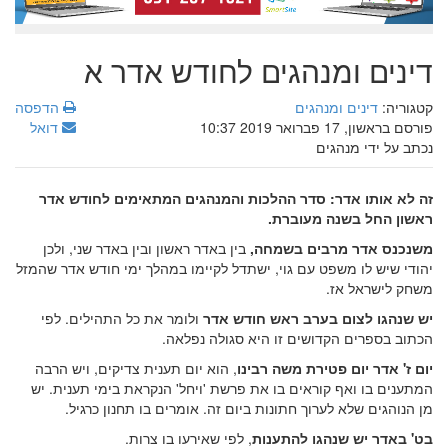
דינים ומנהגים לחודש אדר א
קטגוריה:
דינים ומנהגים
הדפסה
פורסם בראשון, 17 פברואר 2019 10:37
דואל
נכתב על ידי מנהגים
זה לא אותו אדר: סדר ההלכות והמנהגים המתאימים לחודש אדר
ראשון החל בשנה מעוברת.
משנכנס אדר מרבים בשמחה,
בין באדר ראשון ובין באדר שני, ולכן
יהודי שיש לו משפט עם גוי, ישתדל לקיימו במהלך ימי חודש אדר שהמזל
משחק לישראל אז.
יש שנהגו לצום בערב ראש חודש אדר
ולומר את כל התהילים. לפי
הכתוב בספרים הקדושים זו היא סגולה נפלאה.
יום ז' אדר יום פטירת משה רבינו
, הוא יום תענית צדיקים, ויש הרבה
המתענים בו ואף קוראים בו את פרשת 'ויחל' הנקראת בימי תענית. יש
מן הנוהגים שלא לערוך חתונות ביום זה. אומרים בו תחנון כרגיל.
בט' באדר יש שנהגו להתענות
, לפי שאירעו בו צרות.