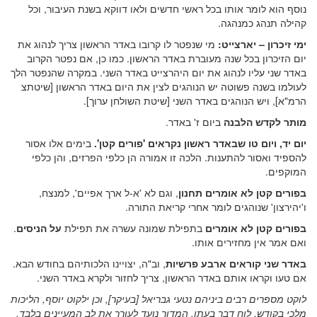
נוסף הוא לומר אותו בכל ראשי חדשים ולאו דווקא בשנת העיבור, וכל
קהילה תנהג כמנהגה.
ימי זיכרון – יארצייט:
מי שנפטר לו קרובו באדר הראשון צריך לנהוג את
יום הזיכרון בכל שנה מעוברת באדר הראשון. כמו כן, אם נפטר הקרוב
באדר שני עליו לנהוג את יום היהרצייט באדר השני. במקרה שהנפטר הלך
לעולמו בשנה פשוטה יש הנוהגים לצין את היום באדר הראשון [שיטתצ
הרמ"א], ויש הנוהגים באדר השני [שיטת השולחן ערוך].
מותר לקדש הלבנה
ביום ז' באדר.
יום יד, ויום טו שבאדר ראשון
נקראים 'פורים קטן'.
בימים אלו אסור
להספיד ואסור להתענות. הלכה זו אמורה הן כלפי הפרזים, והן כלפי
המוקפים.
בפורים קטן לא אומרים תחנון
, וגם לא 'א-ל ארך אפיים', למנצח,
ו'יהירצון' שנוהגים לומר אחרי קריאת התורה.
בפורים קטן לא אומרים
בתפילת שמונה עשרה את תפילת
על הניסים
.
ואם אמר אין מחזירים אותו.
באדר שני קוראים ארבע פרשיות
, וב"ה, יצויינו הלכותיהם בחודש הבא.
אם טעו וקראו אותם באדר הראשון, צריך לחזור ולקרא באדר השני.
לוקט מספרים רבים ביניהם נטעי גבריאל [בעיקר], וכן ילקוט יוסף, הליכות
מלכי בקודש, לוח דבר בעתו. המדור נועד לעורר את לב המעיינים בלבד.