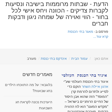
הדעת - שבתות מרוממות בישיבה ונסיעות
לקברות צדיקים - הכוונה ויחס אישי לכל
בחור - הווי ואוירה של שמחה ניגון ודבקות
חברים
פורסם ב-
מאגר בתי הכנסת
קרא עוד...
אתם כאן:
עמוד הבית
אינדקס בתי כנסת
מעורב
מאמרים חדשים
איגוד בתי-הכנסת העולמי שע"י
בלוגבאי: על מה התווכחו הילדים
ארגון איילת השחר
הוקם כדי
בחג שבועות?
לסייע ולתרום להרמת קרן
"המוסד" הזה שהוא אבן היסוד
של החיים הרוחניים בישראל –
היערכות נכונה לקראת חג
"מקדש המעט" הוא לוז ההוויה
השבועות
הדתית, מערכת אטרקטיבית