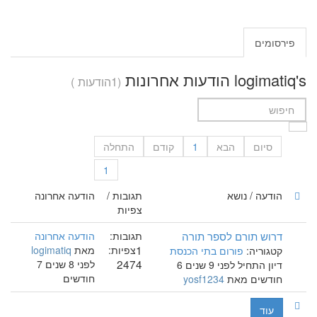
פירסומים
logimatiq's הודעות אחרונות
(1הודעות )
סיום
הבא
1
קודם
התחלה
1
הודעה / נושא
תגובות /
הודעה אחרונה
צפיות
דרוש תורם לספר תורה
תגובות:
הודעה אחרונה
1
צפיות:
מאת
logimatiq
קטגוריה:
פורום בתי הכנסת
2474
לפני 8 שנים 7
דיון התחיל לפני 9 שנים 6
חודשים
חודשים מאת
yosf1234
עוד