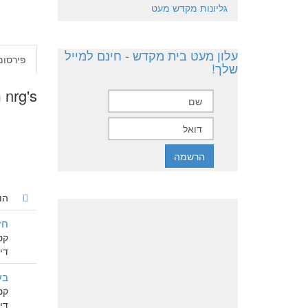
גליונות מקדש מעט
עלון מעט בית מקדש - חינם למייל
פירסומ
שלך!
nrg's הודעות אחרונות
הו
חז
קט
דיון 
בע
קט
דיון 