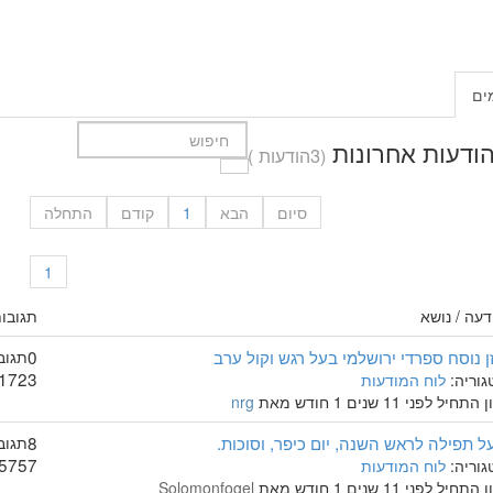
ים
(3הודעות )
סיום
הבא
1
קודם
התחלה
1
דעה / נושא
תגובות
ן נוסח ספרדי ירושלמי בעל רגש וקול ערב
0
תגוב
1723
גוריה:
לוח המודעות
התחיל לפני 11 שנים 1 חודש מאת
nrg
ל תפילה לראש השנה, יום כיפר, וסוכות.
8
תגוב
5757
גוריה:
לוח המודעות
התחיל לפני 11 שנים 1 חודש מאת
Solomonfogel