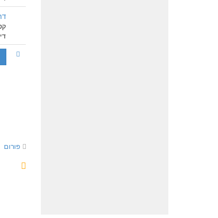
דר
קט
דיון 
פורום