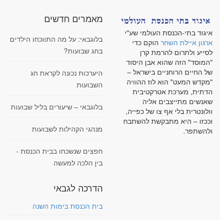
מאמרים חדשים
איגוד בתי-הכנסת העולמי שע"י
בלוגבאי: על מה התווכחו הילדים
ארגון איילת השחר
הוקם כדי
בחג שבועות?
לסייע ולתרום להרמת קרן
"המוסד" הזה שהוא אבן היסוד
של החיים הרוחניים בישראל –
היערכות נכונה לקראת חג
"מקדש המעט" הוא לוז ההוויה
השבועות
הדתית, מערכת אטרקטיבית
שאנשים מתייצבים אליה
בלוגבאי – שיעורים בליל שבועות
וולונטרית בלי אף צו של כפייה,
וככזו – היא מתבקשת להשתבח
מנהגי הקהילות לשבועות
ולהשתפר.
חפצים שנשכחו בבית הכנסת -
בין הלכה למעשה
הדרכה לגבאי
בית הכנסת בימות השנה