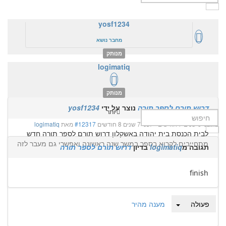
yosf1234
מחבר נושא
מנותק
logimatiq
יותר
לפני 9 שנים 6 חודשים
#12283
מאת
yosf1234
מנותק
דרוש תורם לספר תורה
נוצר על ידי
yosf1234
יותר
לפני 8 שנים 7 חודשים
-
לפני 7 שנים 8 חודשים
#12317
מאת
logimatiq
לבית הכנסת בית יהודה באשקלון דרוש תורם לספר תורה חדש
מתחייבים לקרוא בספר במשך שנה ראשונה ואפשרי גם מעבר לזה
תגובה מ
logimatiq
בדיון
דרוש תורם לספר תורה
finish
פעולה
מענה מהיר