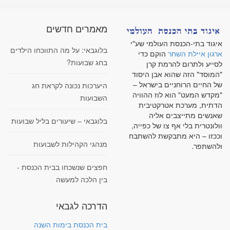
מאמרים חדשים
איגוד בתי-הכנסת העולמי שע"י
בלוגבאי: על מה התווכחו הילדים
ארגון איילת השחר
הוקם כדי
בחג שבועות?
לסייע ולתרום להרמת קרן
"המוסד" הזה שהוא אבן היסוד
של החיים הרוחניים בישראל –
היערכות נכונה לקראת חג
"מקדש המעט" הוא לוז ההוויה
השבועות
הדתית, מערכת אטרקטיבית
שאנשים מתייצבים אליה
בלוגבאי – שיעורים בליל שבועות
וולונטרית בלי אף צו של כפייה,
וככזו – היא מתבקשת להשתבח
מנהגי הקהילות לשבועות
ולהשתפר.
חפצים שנשכחו בבית הכנסת -
בין הלכה למעשה
הדרכה לגבאי
בית הכנסת בימות השנה