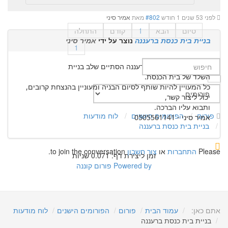
לפני 53 שנים 1 חודש
#802
מאת
אמיר סיני
סיום
הבא
1
קודם
התחלה
בניית בית כנסת ברעננה
נוצר על ידי
אמיר סיני
1
בשכונת לב הפארק שברעננה הסתיים שלב בניית
השלד של בית הכנסת.
כל המעויין להיות שותף לסיום הבניה ומעוניין בהנצחת קרובים,
יכול ליצור קשר,
ותבוא עליו הברכה.
פורום
הפורומים הישנים
לוח מודעות
אמיר סיני - 0505561141
בניית בית כנסת ברעננה
Please
התחברות
או
צור חשבון
to join the conversation.
זמן ליצירת דף: 0.071 שניות
Powered by
פורום קוננה
אתם כאן:
עמוד הבית
פורום
הפורומים הישנים
לוח מודעות
בניית בית כנסת ברעננה