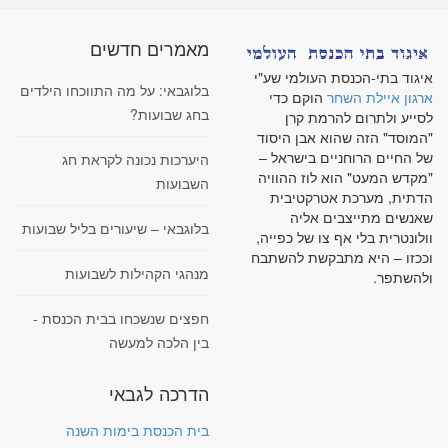
מאמרים חדשים
איגוד בתי-הכנסת העולמי שע"י
בלוגבאי: על מה התווכחו הילדים
ארגון איילת השחר
הוקם כדי
בחג שבועות?
לסייע ולתרום להרמת קרן
"המוסד" הזה שהוא אבן היסוד
של החיים הרוחניים בישראל –
היערכות נכונה לקראת חג
"מקדש המעט" הוא לוז ההוויה
השבועות
הדתית, מערכת אטרקטיבית
שאנשים מתייצבים אליה
בלוגבאי – שיעורים בליל שבועות
וולונטרית בלי אף צו של כפייה,
וככזו – היא מתבקשת להשתבח
מנהגי הקהילות לשבועות
ולהשתפר.
חפצים שנשכחו בבית הכנסת -
בין הלכה למעשה
הדרכה לגבאי
בית הכנסת בימות השנה