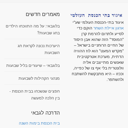
מאמרים חדשים
איגוד בתי-הכנסת העולמי שע"י
בלוגבאי: על מה התווכחו הילדים
ארגון איילת השחר
הוקם כדי
בחג שבועות?
לסייע ולתרום להרמת קרן
"המוסד" הזה שהוא אבן היסוד
של החיים הרוחניים בישראל –
היערכות נכונה לקראת חג
"מקדש המעט" הוא לוז ההוויה
השבועות
הדתית, מערכת אטרקטיבית
שאנשים מתייצבים אליה
בלוגבאי – שיעורים בליל שבועות
וולונטרית בלי אף צו של כפייה,
וככזו – היא מתבקשת להשתבח
מנהגי הקהילות לשבועות
ולהשתפר.
חפצים שנשכחו בבית הכנסת -
בין הלכה למעשה
הדרכה לגבאי
בית הכנסת בימות השנה