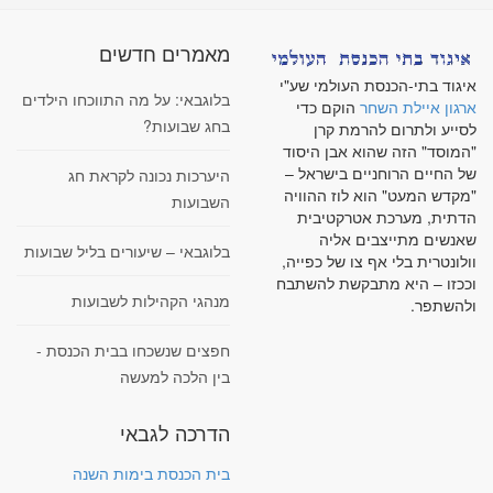
מאמרים חדשים
איגוד בתי-הכנסת העולמי שע"י
בלוגבאי: על מה התווכחו הילדים
ארגון איילת השחר
הוקם כדי
בחג שבועות?
לסייע ולתרום להרמת קרן
"המוסד" הזה שהוא אבן היסוד
של החיים הרוחניים בישראל –
היערכות נכונה לקראת חג
"מקדש המעט" הוא לוז ההוויה
השבועות
הדתית, מערכת אטרקטיבית
שאנשים מתייצבים אליה
בלוגבאי – שיעורים בליל שבועות
וולונטרית בלי אף צו של כפייה,
וככזו – היא מתבקשת להשתבח
מנהגי הקהילות לשבועות
ולהשתפר.
חפצים שנשכחו בבית הכנסת -
בין הלכה למעשה
הדרכה לגבאי
בית הכנסת בימות השנה