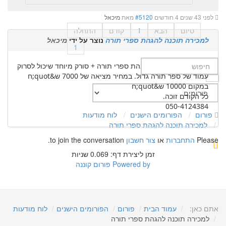
לפני 43 שנים 4 חודשים
#5120
מאת
מיכאל
סיום
הבא
1
קודם
התחלה
למכירה תוכנה להגהת ספרי תורה
נוצר על ידי
מיכאל
1
למכירה תוכנת תור להגהת ספרי תורה + סורק מיוחד שיכול לסרוק
עמוד של ספר תורה גדול. במחיר מציאה של 7000 ש&quot;ח
במקום 10000 ש&quot;ח
כל הקודם זוכה.
050-4124384
פורום
הפורומים הישנים
לוח מודעות
למכירה תוכנה להגהת ספרי תורה
Please
התחברות
או
צור חשבון
to join the conversation.
זמן ליצירת דף: 0.069 שניות
Powered by
פורום קוננה
אתם כאן:
עמוד הבית
פורום
הפורומים הישנים
לוח מודעות
למכירה תוכנה להגהת ספרי תורה