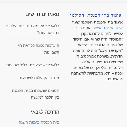
מאמרים חדשים
איגוד בתי-הכנסת העולמי שע"י
בלוגבאי: על מה התווכחו הילדים
ארגון איילת השחר
הוקם כדי
בחג שבועות?
לסייע ולתרום להרמת קרן
"המוסד" הזה שהוא אבן היסוד
של החיים הרוחניים בישראל –
היערכות נכונה לקראת חג
"מקדש המעט" הוא לוז ההוויה
השבועות
הדתית, מערכת אטרקטיבית
שאנשים מתייצבים אליה
בלוגבאי – שיעורים בליל שבועות
וולונטרית בלי אף צו של כפייה,
וככזו – היא מתבקשת להשתבח
מנהגי הקהילות לשבועות
ולהשתפר.
חפצים שנשכחו בבית הכנסת -
בין הלכה למעשה
הדרכה לגבאי
בית הכנסת בימות השנה