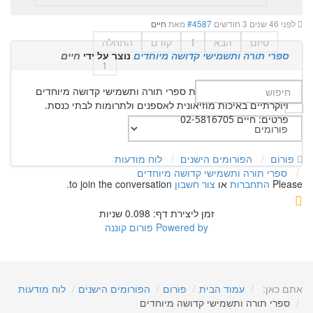
לפני 46 שנים 3 חודשים
#4587
מאת
חיים
סיום
הבא
1
קודם
התחלה
ספרי תורה ותשמישי קדושה מיוחדים
נוצר על ידי
חיים
1
למכירה בהזמנה מיוחדת ספרי תורה ותשמישי קדושה מיוחדים
ויוקרתיים באיכות מוזיאונית לאספנים ולתרומות לבתי כנסת.
פרטים: חיים 02-5816705
פורום
הפורומים הישנים
לוח מודעות
ספרי תורה ותשמישי קדושה מיוחדים
Please
התחברות
או
צור חשבון
to join the conversation.
זמן ליצירת דף: 0.098 שניות
Powered by
פורום קוננה
אתם כאן:
עמוד הבית
פורום
הפורומים הישנים
לוח מודעות
ספרי תורה ותשמישי קדושה מיוחדים