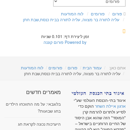
פורום
פורומים
לוח המודעות
עליה לתורה בר מצווה, עליה לתורה בבית כנסת,שבת חתן
זמן ליצירת דף: 0.101 שניות
Powered by
פורום קוננה
אתם כאן:
עמוד הבית
פורום
פורומים
לוח המודעות
עליה לתורה בר מצווה, עליה לתורה בבית כנסת,שבת חתן
מאמרים חדשים
איגוד בתי-הכנסת העולמי שע"י
בלוגבאי: על מה התווכחו הילדים
ארגון איילת השחר
הוקם כדי
בחג שבועות?
לסייע ולתרום להרמת קרן
"המוסד" הזה שהוא אבן היסוד
של החיים הרוחניים בישראל –
היערכות נכונה לקראת חג
"מקדש המעט" הוא לוז ההוויה