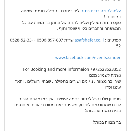
עליה לתורה בבית כנסת
ליד ביתכם - תפילה חגיגית שמחה
ומיוחדת !
טקס הנחת תפילין ועליה לתורה של החתן בר מצווה עם כל
המשפחה והחברים בליווי שופר ותוף .
לפרטים :
asafshefer.co.il
שרית 0506-897-807 - 0528-52-33-
52
www.facebook.com/events.singer
For Booking and more informaion +972528523352
נשמח לשמוע מכם
שירי בר מצווה , ניגונים ושירים בתפילה , שבחי ירושלים , והאר
עיננו וכדו'
מניסיון שלנו נוכל לכתוב בנימה אישית , אין כמו אהבת הורים
לבנם שמתורגמת לחיבוק משפחתי עם מסורת יהודית אותנטית
בבית כנסת או בכותל
בר מצווה בכותל