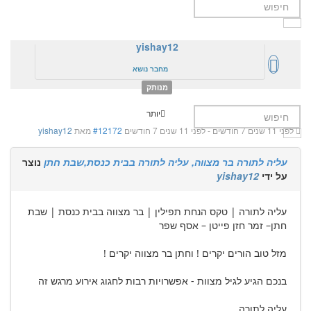
yishay12
מחבר נושא
מנותק
יותר
לפני 11 שנים 7 חודשים
-
לפני 11 שנים 7 חודשים
#12172
מאת
yishay12
עליה לתורה בר מצווה, עליה לתורה בבית כנסת,שבת חתן
נוצר
על ידי
yishay12
עליה לתורה | טקס הנחת תפילין | בר מצווה בבית כנסת | שבת
חתן– זמר חזן פייטן – אסף שפר
מזל טוב הורים יקרים ! וחתן בר מצווה יקרים !
בנכם הגיע לגיל מצוות - אפשרויות רבות לחגוג אירוע מרגש זה
עליה לתורה