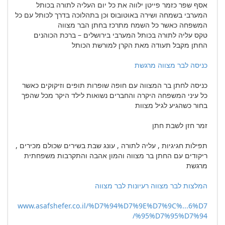
אסף שפר כזמר פייטן ילווה את כל יום העליה לתורה בכותל
המערבי בשמחה ושירה באוטובוס וכן בתהלוכה בדרך לכותל עם כל
המשפחה כאשר כל השמח מתרכז בחתן הבר מצווה
טקס עליה לתורה בכותל המערבי בירושלים – ברכת הכוהנים
החתן מקבל תעודה מאת הקרן למורשת הכותל
כניסה לבר מצווה מרגשת
כניסה לחתן בר המצווה עם חופה שופרות תופים וזיקוקים כאשר
כל עיני המשפחה היקרה והחברים נשואות לילד היקר מכל שהפך
בחור כשהגיע לגיל מצוות
זמר חזן לשבת חתן
תפילות חגיגיות , עליה לתורה , עונג שבת בשירים שכולם מכירים ,
ריקודים עם החתן בר מצווה והמון אהבה והתקרבות משפחתית
מרגשת
המלצות לבר מצווה רעיונות לבר מצווה
www.asafshefer.co.il/%D7%94%D7%9E%D7%9C%...6%D7
%95%D7%95%D7%94/