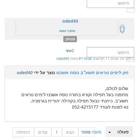
oded40
מחבר נושא
מנותק
יותר
לפני 14 שנים 11 חודשים
#11636
מאת
oded40
חזן לימים נוראים תשע"ב נוסח אשכנז
נוצר על ידי
oded40
שלום לכולם,
מתפנה בעל תפילה וקורא בתורה נוסח אשכנז לימים נוראים
תשע"ב. כיהנתי כבעל תפילה בקהילה יהודית בגרמניה.
נא לפנות לעודד 052-4215177
פעולה
מענה מהיר
סיום
הבא
1
קודם
התחלה