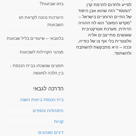
בחג שבועות?
לסייע ולתרום להרמת קרן
"המוסד" הזה שהוא אבן היסוד
של החיים הרוחניים בישראל –
היערכות נכונה לקראת חג
"מקדש המעט" הוא לוז ההוויה
השבועות
הדתית, מערכת אטרקטיבית
שאנשים מתייצבים אליה
בלוגבאי – שיעורים בליל שבועות
וולונטרית בלי אף צו של כפייה,
וככזו – היא מתבקשת להשתבח
מנהגי הקהילות לשבועות
ולהשתפר.
חפצים שנשכחו בבית הכנסת -
בין הלכה למעשה
הדרכה לגבאי
בית הכנסת בימות השנה
התנהלות וכספים
קניות
דינים ומנהגים