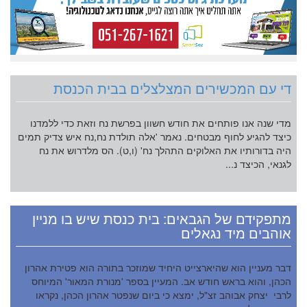
די עם המכשירים המצלצלים בבית הכנסת
מדי שנה אנו פותחים את חודש חשוון בפרשת נח וזאת כדי ללמדנו
כיצד להגיע לחוף מבטחים. נאמר 'אלה תולדת נח,נח איש צדיק תמים
היה בדורותיו את האלוקים התהלך נח' (ו,ט). הס מלדרוש את נח
לגנאי, הכיצד נ...
מתפקידם של הגבאים: בית כנסת שיש בו מניין
אוהבים מיד נגאלים
דבר מעניין הוא שהיארצייט היחיד שמוזכר בתורה הוא פטירת אהרון
הכהן, והוא בראש חודש אב. המעיין בספר 'מנורת המאור' המיוחס
לרבי יצחק אבוהב זצ"ל, ימצא כי ביום שנפטר אהרון הכהן, נקראו