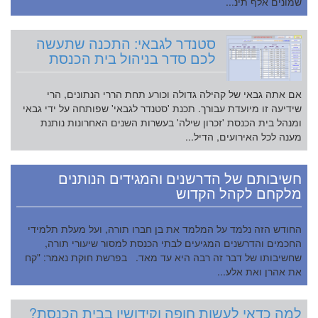
שמונים אלף תינ...
סטנדר לגבאי: התכנה שתעשה
לכם סדר בניהול בית הכנסת
אם אתה גבאי של קהילה גדולה וכורע תחת הררי הנתונים, הרי
שידיעה זו מיועדת עבורך. תכנת 'סטנדר לגבאי' שפותחה על ידי גבאי
ומנהל בית הכנסת 'זכרון שילה' בעשרות השנים האחרונות נותנת
מענה לכל האירועים, הדיל...
חשיבותם של הדרשנים והמגידים הנותנים
מלקחם לקהל הקדוש
החודש הזה נלמד על המלמד את בן חברו תורה, ועל מעלת תלמידי
החכמים והדרשנים המגיעים לבתי הכנסת למסור שיעורי תורה,
שחשיבותו של דבר זה רבה היא עד מאד. בפרשת חוקת נאמר: "קח
את אהרן ואת אלע...
למה כדאי לעשות חופה וקידושין בבית הכנסת?