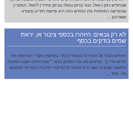
שבחודש ניסן ניגאל, כנא' בניסן נגאלו ובניסן עתידין ליגאל. המעניין
שהפרשה הפותחת את החודש הזה היא פרשת תזריע ומצורע
ששניהם ...
לא רק גבאים: היזהרו בכספי ציבור או, יראת
שמים בודקים בכסף
החודש נלמד על הזהירות בכספי ציבור. בפרשת פקודי הפותחת את
חודש אדר ב' קוראים אנו את הפסוק הבא: " ואת האלף ושבע המאות
וחמשה ושבעים עשה ווים לעמודים"(פיקודי-לח,כח) במדרש תנחומא
נא': אמר ...