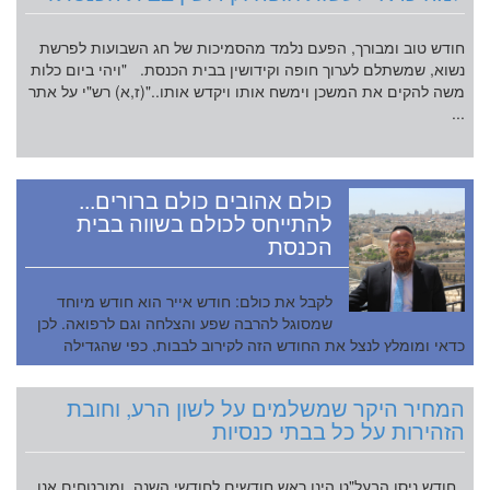
חודש טוב ומבורך, הפעם נלמד מהסמיכות של חג השבועות לפרשת
נשוא, שמשתלם לערוך חופה וקידושין בבית הכנסת. "ויהי ביום כלות
משה להקים את המשכן וימשח אותו ויקדש אותו.."(ז,א) רש"י על אתר
...
כולם אהובים כולם ברורים...
להתייחס לכולם בשווה בבית
הכנסת
לקבל את כולם: חודש אייר הוא חודש מיוחד
שמסוגל להרבה שפע והצלחה וגם לרפואה. לכן
כדאי ומומלץ לנצל את החודש הזה לקירוב לבבות, כפי שהגדילה
התורה לעשות בחודש זה. כידוע היו המצורעים והטמאים באים לפני...
המחיר היקר שמשלמים על לשון הרע, וחובת
הזהירות על כל בבתי כנסיות
חודש ניסן הבעל"ט הינו ראש חודשים לחודשי השנה, ומובטחים אנו